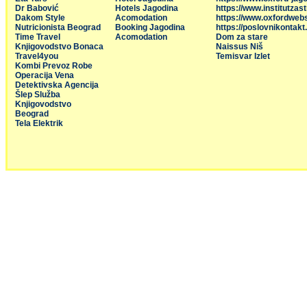
Dr Babović
Hotels Jagodina
https://www.institutzas
Dakom Style
Acomodation
https://www.oxfordweb
Nutricionista Beograd
Booking Jagodina
https://poslovnikontakt
Time Travel
Acomodation
Dom za stare
Knjigovodstvo Bonaca
Naissus Niš
Travel4you
Temisvar Izlet
Kombi Prevoz Robe
Operacija Vena
Detektivska Agencija
Šlep Služba
Knjigovodstvo
Beograd
Tela Elektrik