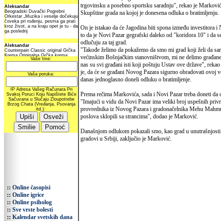
trgovinsku a posebno sportsku saradnju", rekao je Markovi
Skupštine grada na kojoj je donesena odluka o bratimljenju.
On je istakao da će Jagodina biti spona između investitora 
to da je Novi Pazar gegrafski daleko od "koridora 10" i da se 
odlučuju za taj grad.
"Takođe želimo da pokažemo da smo mi grad koji želi da sa
većinskim Bošnjačkim stanovništvom, mi ne delimo građane 
nas su svi građani isti koji poštuju Ustav ove države", rek
je, da će se građani Novog Pazara sigurno obradovati ovoj v
danas jednoglasno doneli odluku o bratimljenje.
Prema rečima Markovića, sada i Novi Pazar treba doneti da d
"Imajući u vidu da Novi Pazar ima veliki broj uspešnih priv
provrednika iz Novog Pazara i gradonačelnika Mehu Mahmutovi
poslova sklopili sa strancima", dodao je Marković.
Današnjom odlukom pokazali smo, kao grad u unutrašnjosti 
gradovi u Srbiji, zaključio je Marković.
::
Online časopisi
::
Online igrice
::
Online psiholog
::
Sve vrste bolesti
::
Kalendar svetskih dana