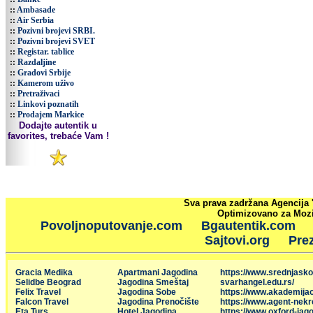
::
Ambasade
::
Air Serbia
::
Pozivni brojevi SRBI.
::
Pozivni brojevi SVET
::
Registar. tablice
::
Razdaljine
::
Gradovi Srbije
::
Kamerom uživo
::
Pretraživaci
::
Linkovi poznatih
::
Prodajem Markice
Dodajte autentik u
favorites, trebaće Vam !
Sva prava zadržana Agencija 
Optimizovano za Mozil
Povoljnoputovanje.com
Bgautentik.com
Sajtovi.org
Prez
Gracia Medika
Apartmani Jagodina
https://www.srednjasko
Selidbe Beograd
Jagodina Smeštaj
svarhangel.edu.rs/
Felix Travel
Jagodina Sobe
https://www.akademija
Falcon Travel
Jagodina Prenočište
https://www.agent-nekr
Eta Turs
Hotel Jagodina
https://www.oxford-jago