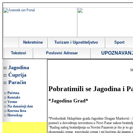
Nekretnine
Turizam i Ugostiteljstvo
Sport
UPOZNAVAN
Tekstovi
Poslovni Adresar
::
Jagodina
M
::
Ćuprija
::
Paraćin
Pobratimili se Jagodina i P
::
Početna
::
Kontakt
*Jagodina Grad*
::
Vreme
::
Na današnji dan
::
Kursna lista
::
Horoskop
*Predsednik Sklupštine grada Jagodine Dragan Marković - P
pomoći u dovođenju investitora u Novi Pazar nakon bratimlj
"Razlog našeg bratimljenja sa Novim Pazarom je što je to gra
ekonomski centar, trgovinski centar i mi hoćemo da imamo