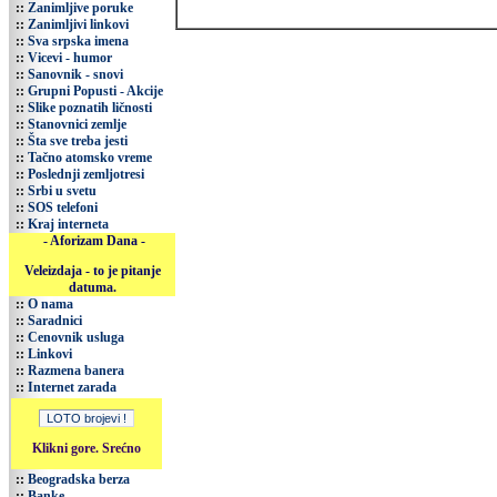
::
Zanimljive poruke
::
Zanimljivi linkovi
::
Sva srpska imena
::
Vicevi - humor
::
Sanovnik - snovi
::
Grupni Popusti - Akcije
::
Slike poznatih ličnosti
::
Stanovnici zemlje
::
Šta sve treba jesti
::
Tačno atomsko vreme
::
Poslednji zemljotresi
::
Srbi u svetu
::
SOS telefoni
::
Kraj interneta
- Aforizam Dana -
Veleizdaja - to je pitanje
datuma.
::
O nama
::
Saradnici
::
Cenovnik usluga
::
Linkovi
::
Razmena banera
::
Internet zarada
Klikni gore. Srećno
::
Beogradska berza
::
Banke