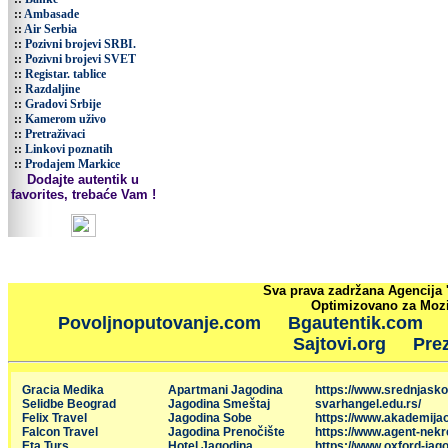
::
Ambasade
::
Air Serbia
::
Pozivni brojevi SRBI.
::
Pozivni brojevi SVET
::
Registar. tablice
::
Razdaljine
::
Gradovi Srbije
::
Kamerom uživo
::
Pretraživaci
::
Linkovi poznatih
::
Prodajem Markice
Dodajte autentik u
favorites, trebaće Vam !
Sva prava zadržana Agencija 
Optimizovano za Mozil
Povoljnoputovanje.com
Bgautentik.com
Sajtovi.org
Prez
Gracia Medika
Apartmani Jagodina
https://www.srednjasko
Selidbe Beograd
Jagodina Smeštaj
svarhangel.edu.rs/
Felix Travel
Jagodina Sobe
https://www.akademija
Falcon Travel
Jagodina Prenočište
https://www.agent-nekr
Eta Turs
Hotel Jagodina
https://www.oxford-jago