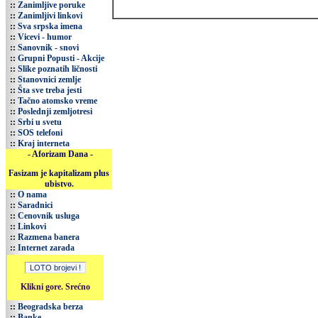
::
Zanimljive poruke
::
Zanimljivi linkovi
::
Sva srpska imena
::
Vicevi - humor
::
Sanovnik - snovi
::
Grupni Popusti - Akcije
::
Slike poznatih ličnosti
::
Stanovnici zemlje
::
Šta sve treba jesti
::
Tačno atomsko vreme
::
Poslednji zemljotresi
::
Srbi u svetu
::
SOS telefoni
::
Kraj interneta
- Aforizam Dana -
Fasizam je kapitalizam plus
ubistvo.
::
O nama
::
Saradnici
::
Cenovnik usluga
::
Linkovi
::
Razmena banera
::
Internet zarada
Klikni gore. Srećno
::
Beogradska berza
::
Banke