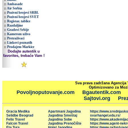
::
Ambasade
::
Air Serbia
::
Pozivni brojevi SRBI.
::
Pozivni brojevi SVET
::
Registar. tablice
::
Razdaljine
::
Gradovi Srbije
::
Kamerom uživo
::
Pretraživaci
::
Linkovi poznatih
::
Prodajem Markice
Dodajte autentik u
favorites, trebaće Vam !
Sva prava zadržana Agencija 
Optimizovano za Mozil
Povoljnoputovanje.com
Bgautentik.com
Sajtovi.org
Prez
Gracia Medika
Apartmani Jagodina
https://www.srednjasko
Selidbe Beograd
Jagodina Smeštaj
svarhangel.edu.rs/
Felix Travel
Jagodina Sobe
https://www.akademija
Falcon Travel
Jagodina Prenočište
https://www.agent-nekr
Eta Turs
Hotel Jagodina
https://www.oxford-jago