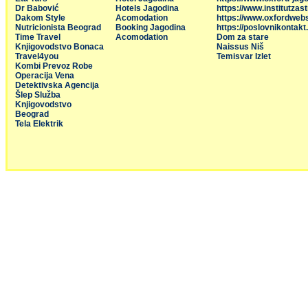
Dr Babović
Hotels Jagodina
https://www.institutzas
Dakom Style
Acomodation
https://www.oxfordweb
Nutricionista Beograd
Booking Jagodina
https://poslovnikontakt
Time Travel
Acomodation
Dom za stare
Knjigovodstvo Bonaca
Naissus Niš
Travel4you
Temisvar Izlet
Kombi Prevoz Robe
Operacija Vena
Detektivska Agencija
Šlep Služba
Knjigovodstvo
Beograd
Tela Elektrik