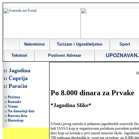
Nekretnine
Turizam i Ugostiteljstvo
Sport
UPOZNAVAN
Tekstovi
Poslovni Adresar
::
Jagodina
M
::
Ćuprija
::
Paraćin
Po 8.000 dinara za Prvake
::
Početna
::
Kontakt
*Jagodina Slike*
::
Vreme
::
Na današnji dan
::
Kursna lista
::
Horoskop
Učenici prvog razreda iz jedaneast jagodinskih osnovnih ško
hali JASSA koja je organizovana početkom povodom podele
dece koja su krenula u prvi razred osnovne škole. Jagodins
700 malisana obezbedila je, osmi put za redom, po 8.000 din