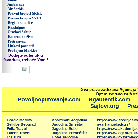
::
Ambasade
::
Air Serbia
::
Pozivni brojevi SRBI.
::
Pozivni brojevi SVET
::
Registar. tablice
::
Razdaljine
::
Gradovi Srbije
::
Kamerom uživo
::
Pretraživaci
::
Linkovi poznatih
::
Prodajem Markice
Dodajte autentik u
favorites, trebaće Vam !
Sva prava zadržana Agencija 
Optimizovano za Mozil
Povoljnoputovanje.com
Bgautentik.com
Sajtovi.org
Prez
Gracia Medika
Apartmani Jagodina
https://www.srednjasko
Selidbe Beograd
Jagodina Smeštaj
svarhangel.edu.rs/
Felix Travel
Jagodina Sobe
https://www.akademija
Falcon Travel
Jagodina Prenočište
https://www.agent-nekr
Eta Turs
Hotel Jagodina
https://www.oxford-jago