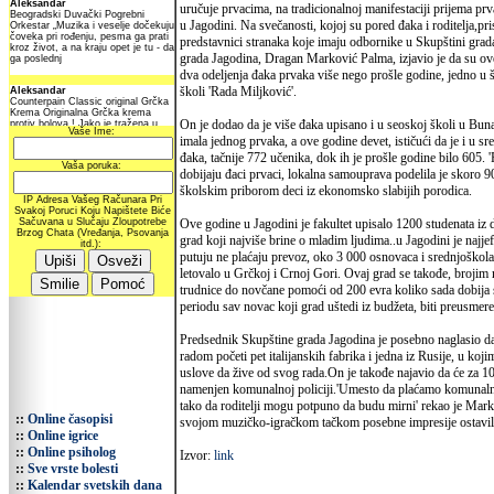
uručuje prvacima, na tradicionalnoj manifestaciji prijema p
u Jagodini. Na svečanosti, kojoj su pored đaka i roditelja,pri
predstavnici stranaka koje imaju odbornike u Skupštini grad
grada Jagodina, Dragan Marković Palma, izjavio je da su ov
dva odeljenja đaka prvaka više nego prošle godine, jedno u š
školi 'Rada Miljković'.
On je dodao da je više đaka upisano i u seoskoj školi u Buna
imala jednog prvaka, a ove godine devet, ističući da je i u 
đaka, tačnije 772 učenika, dok ih je prošle godine bilo 605. 
dobijaju đaci prvaci, lokalna samouprava podelila je skoro 
školskim priborom deci iz ekonomsko slabijih porodica.
Ove godine u Jagodini je fakultet upisalo 1200 studenata iz
grad koji najviše brine o mladim ljudima..u Jagodini je najjefti
putuju ne plaćaju prevoz, oko 3 000 osnovaca i srednjoškola
letovalo u Grčkoj i Crnoj Gori. Ovaj grad se takođe, brojim 
trudnice do novčane pomoći od 200 evra koliko sada dobija s
periodu sav novac koji grad uštedi iz budžeta, biti preusmer
Predsednik Skupštine grada Jagodina je posebno naglasio da 
radom početi pet italijanskih fabrika i jedna iz Rusije, u ko
uslove da žive od svog rada.On je takođe najavio da će za 10 
namenjen komunalnoj policiji.'Umesto da plaćamo komunalnu p
tako da roditelji mogu potpuno da budu mirni' rekao je Mark
::
Online časopisi
svojom muzičko-igračkom tačkom posebne impresije ostavila g
::
Online igrice
::
Online psiholog
Izvor:
link
::
Sve vrste bolesti
::
Kalendar svetskih dana