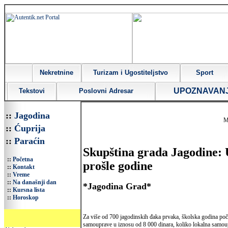
Nekretnine
Turizam i Ugostiteljstvo
Sport
UPOZNAVAN
Tekstovi
Poslovni Adresar
::
Jagodina
M
::
Ćuprija
::
Paraćin
Skupština grada Jagodine: 
::
Početna
prošle godine
::
Kontakt
::
Vreme
::
Na današnji dan
*Jagodina Grad*
::
Kursna lista
::
Horoskop
Za više od 700 jagodinskih đaka prvaka, školska godina poče
samouprave u iznosu od 8 000 dinara, koliko lokalna samo