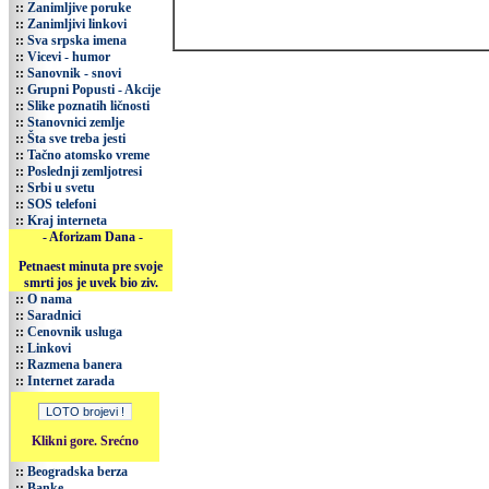
::
Zanimljive poruke
::
Zanimljivi linkovi
::
Sva srpska imena
::
Vicevi - humor
::
Sanovnik - snovi
::
Grupni Popusti - Akcije
::
Slike poznatih ličnosti
::
Stanovnici zemlje
::
Šta sve treba jesti
::
Tačno atomsko vreme
::
Poslednji zemljotresi
::
Srbi u svetu
::
SOS telefoni
::
Kraj interneta
- Aforizam Dana -
Petnaest minuta pre svoje
smrti jos je uvek bio ziv.
::
O nama
::
Saradnici
::
Cenovnik usluga
::
Linkovi
::
Razmena banera
::
Internet zarada
Klikni gore. Srećno
::
Beogradska berza
::
Banke