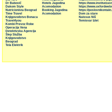
Dr Babović
Hotels Jagodina
https://www.institutzas
Dakom Style
Acomodation
https://www.oxfordweb
Nutricionista Beograd
Booking Jagodina
https://poslovnikontakt
Time Travel
Acomodation
Dom za stare
Knjigovodstvo Bonaca
Naissus Niš
Travel4you
Temisvar Izlet
Kombi Prevoz Robe
Operacija Vena
Detektivska Agencija
Šlep Služba
Knjigovodstvo
Beograd
Tela Elektrik