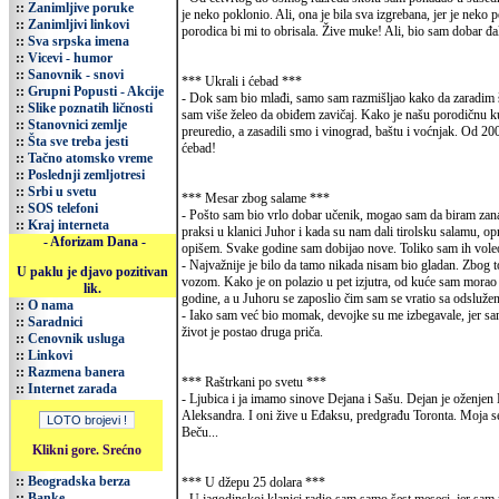
::
Zanimljive poruke
je neko poklonio. Ali, ona je bila sva izgrebana, jer je neko
::
Zanimljivi linkovi
porodica bi mi to obrisala. Žive muke! Ali, bio sam dobar đak.
::
Sva srpska imena
::
Vicevi - humor
::
Sanovnik - snovi
*** Ukrali i ćebad ***
::
Grupni Popusti - Akcije
- Dok sam bio mlađi, samo sam razmišljao kako da zaradim š
::
Slike poznatih ličnosti
sam više želeo da obiđem zavičaj. Kako je našu porodičnu 
::
Stanovnici zemlje
preuredio, a zasadili smo i vinograd, baštu i voćnjak. Od 20
::
Šta sve treba jesti
ćebad!
::
Tačno atomsko vreme
::
Poslednji zemljotresi
::
Srbi u svetu
*** Mesar zbog salame ***
::
SOS telefoni
- Pošto sam bio vrlo dobar učenik, mogao sam da biram zanat.
::
Kraj interneta
praksi u klanici Juhor i kada su nam dali tirolsku salamu,
- Aforizam Dana -
opišem. Svake godine sam dobijao nove. Toliko sam ih voleo 
- Najvažnije je bilo da tamo nikada nisam bio gladan. Zbog to
U paklu je djavo pozitivan
vozom. Kako je on polazio u pet izjutra, od kuće sam morao 
lik.
godine, a u Juhoru se zaposlio čim sam se vratio sa odsluže
::
O nama
- Iako sam već bio momak, devojke su me izbegavale, jer sa
::
Saradnici
život je postao druga priča.
::
Cenovnik usluga
::
Linkovi
::
Razmena banera
*** Raštrkani po svetu ***
::
Internet zarada
- Ljubica i ja imamo sinove Dejana i Sašu. Dejan je oženjen
Aleksandra. I oni žive u Eđaksu, predgrađu Toronta. Moja sest
Beču...
Klikni gore. Srećno
::
Beogradska berza
*** U džepu 25 dolara ***
::
Banke