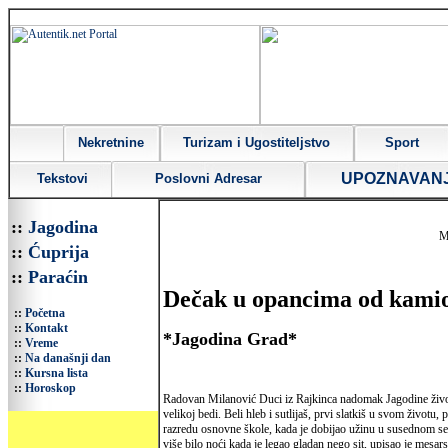
Nekretnine
Turizam i Ugostiteljstvo
Sport
UPOZNAVAN
Tekstovi
Poslovni Adresar
::
Jagodina
M
::
Ćuprija
::
Paraćin
Dečak u opancima od kami
::
Početna
::
Kontakt
*Jagodina Grad*
::
Vreme
::
Na današnji dan
::
Kursna lista
::
Horoskop
Radovan Milanović Duci iz Rajkinca nadomak Jagodine živo
velikoj bedi. Beli hleb i sutlijaš, prvi slatkiš u svom životu,
razredu osnovne škole, kada je dobijao užinu u susednom se
više bilo noći kada je legao gladan nego sit, upisao je mesars