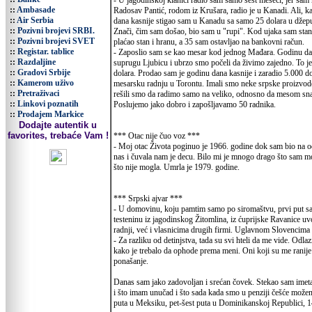
- U jagodinskoj klanici radio sam samo šest meseci, jer sam
::
Ambasade
Radosav Pantić, rodom iz Krušara, radio je u Kanadi. Ali,
::
Air Serbia
dana kasnije stigao sam u Kanadu sa samo 25 dolara u džepu
::
Pozivni brojevi SRBI.
Znači, čim sam došao, bio sam u "rupi". Kod ujaka sam stan
::
Pozivni brojevi SVET
plaćao stan i hranu, a 35 sam ostavljao na bankovni račun.
::
Registar. tablice
- Zaposlio sam se kao mesar kod jednog Mađara. Godinu dan
::
Razdaljine
suprugu Ljubicu i ubrzo smo počeli da živimo zajedno. To je
::
Gradovi Srbije
dolara. Prodao sam je godinu dana kasnije i zaradio 5.000 do
::
Kamerom uživo
mesarsku radnju u Torontu. Imali smo neke srpske proizvode,
::
Pretraživaci
rešili smo da radimo samo na veliko, odnosno da mesom snab
::
Linkovi poznatih
Poslujemo jako dobro i zapošljavamo 50 radnika.
::
Prodajem Markice
Dodajte autentik u
favorites, trebaće Vam !
*** Otac nije čuo voz ***
- Moj otac Života poginuo je 1966. godine dok sam bio na od
nas i čuvala nam je decu. Bilo mi je mnogo drago što sam mog
što nije mogla. Umrla je 1979. godine.
*** Srpski ajvar ***
- U domovinu, koju pamtim samo po siromaštvu, prvi put s
testeninu iz jagodinskog Žitomlina, iz ćuprijske Ravanice u
radnji, već i vlasnicima drugih firmi. Uglavnom Slovencima 
- Za razliku od detinjstva, tada su svi hteli da me vide. Od
kako je trebalo da ophode prema meni. Oni koji su me ranije od
ponašanje.
Danas sam jako zadovoljan i srećan čovek. Stekao sam imet
i što imam unučad i što sada kada smo u penziji češće može
puta u Meksiku, pet-šest puta u Dominikanskoj Republici, 14 