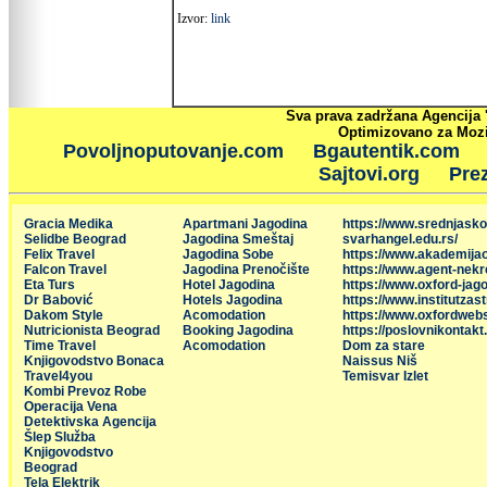
Izvor:
link
Sva prava zadržana Agencija 
Optimizovano za Mozil
Povoljnoputovanje.com
Bgautentik.com
Sajtovi.org
Prez
Gracia Medika
Apartmani Jagodina
https://www.srednjasko
Selidbe Beograd
Jagodina Smeštaj
svarhangel.edu.rs/
Felix Travel
Jagodina Sobe
https://www.akademija
Falcon Travel
Jagodina Prenočište
https://www.agent-nekr
Eta Turs
Hotel Jagodina
https://www.oxford-jago
Dr Babović
Hotels Jagodina
https://www.institutzas
Dakom Style
Acomodation
https://www.oxfordweb
Nutricionista Beograd
Booking Jagodina
https://poslovnikontakt
Time Travel
Acomodation
Dom za stare
Knjigovodstvo Bonaca
Naissus Niš
Travel4you
Temisvar Izlet
Kombi Prevoz Robe
Operacija Vena
Detektivska Agencija
Šlep Služba
Knjigovodstvo
Beograd
Tela Elektrik