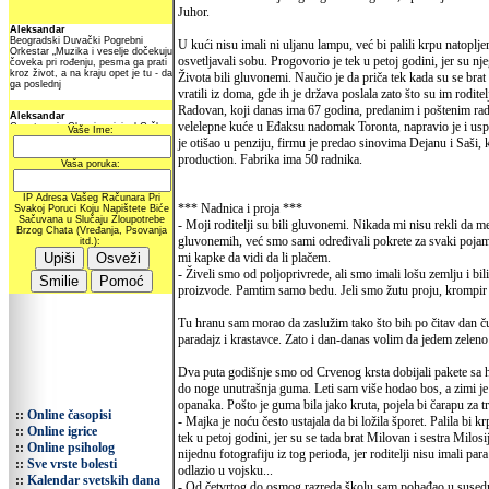
Juhor.
U kući nisu imali ni uljanu lampu, već bi palili krpu natoplj
osvetljavali sobu. Progovorio je tek u petoj godini, jer su n
Života bili gluvonemi. Naučio je da priča tek kada su se brat
vratili iz doma, gde ih je država poslala zato što su im roditel
Radovan, koji danas ima 67 godina, predanim i poštenim ra
velelepne kuće u Eđaksu nadomak Toronta, napravio je i us
je otišao u penziju, firmu je predao sinovima Dejanu i Saši, 
production. Fabrika ima 50 radnika.
*** Nadnica i proja ***
- Moji roditelji su bili gluvonemi. Nikada mi nisu rekli da
gluvonemih, već smo sami određivali pokrete za svaki pojam. 
mi kapke da vidi da li plačem.
- Živeli smo od poljoprivrede, ali smo imali lošu zemlju i bil
proizvode. Pamtim samo bedu. Jeli smo žutu proju, krompir i
Tu hranu sam morao da zaslužim tako što bih po čitav dan ču
paradajz i krastavce. Zato i dan-danas volim da jedem zeleno
Dva puta godišnje smo od Crvenog krsta dobijali pakete sa 
do noge unutrašnja guma. Leti sam više hodao bos, a zimi je u 
opanaka. Pošto je guma bila jako kruta, pojela bi čarapu za tr
::
Online časopisi
- Majka je noću često ustajala da bi ložila šporet. Palila bi
::
Online igrice
tek u petoj godini, jer su se tada brat Milovan i sestra Mil
::
Online psiholog
nijednu fotografiju iz tog perioda, jer roditelji nisu imali p
::
Sve vrste bolesti
odlazio u vojsku...
::
Kalendar svetskih dana
- Od četvrtog do osmog razreda školu sam pohađao u susedn