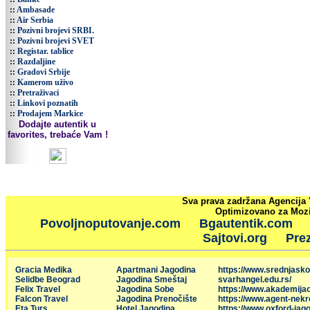
::
Ambasade
::
Air Serbia
::
Pozivni brojevi SRBI.
::
Pozivni brojevi SVET
::
Registar. tablice
::
Razdaljine
::
Gradovi Srbije
::
Kamerom uživo
::
Pretraživaci
::
Linkovi poznatih
::
Prodajem Markice
Dodajte autentik u
favorites, trebaće Vam !
Sva prava zadržana Agencija 
Optimizovano za Mozil
Povoljnoputovanje.com
Bgautentik.com
Sajtovi.org
Prez
Gracia Medika
Apartmani Jagodina
https://www.srednjasko
Selidbe Beograd
Jagodina Smeštaj
svarhangel.edu.rs/
Felix Travel
Jagodina Sobe
https://www.akademija
Falcon Travel
Jagodina Prenočište
https://www.agent-nekr
Eta Turs
Hotel Jagodina
https://www.oxford-jago