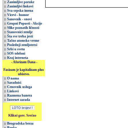
::
Zanimljive poruke
::
Zanimljivi linkovi
::
Sva srpska imena
::
Vicevi - humor
::
Sanovnik - snovi
::
Grupni Popusti - Akcije
::
Slike poznatih ličnosti
::
Stanovnici zemlje
::
Šta sve treba jesti
::
Tačno atomsko vreme
::
Poslednji zemljotresi
::
Srbi u svetu
::
SOS telefoni
::
Kraj interneta
- Aforizam Dana -
Fasizam je kapitalizam plus
ubistvo.
::
O nama
::
Saradnici
::
Cenovnik usluga
::
Linkovi
::
Razmena banera
::
Internet zarada
Klikni gore. Srećno
::
Beogradska berza
::
Banke