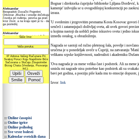
Bognar i direktorka ćuprijske biblioteke Ljiljana Đorđević,
kamenje' izdvojila se u ovogodišnjoj konkurenciji po zaokruž
izraza.
'U svedenim i jezgrovitim pesmama Kosta Kosovac govori č
senčeći i zatamnjujući doživljaj sveta, ali uvek govori prec
u kojima nastoji da uobliči jedno iskustvo sveta i jedno iskust
između ostalog, u obrazloženju.
Nagrada se sastoji od ručno pletenog šala, povelje i novčan
uručena je u ponedeljak uveče u Ćupriji, na zatvaranju 'Mati
velikanu srpske književnosti, nadrealisti i akademiku Dušan
'Ova nagrada je za mene velika čast i podstrek. Ali za mene j
smislu mi nagrade nisu potrebne kao podstrek ali su svakako
bavi pet godina, a poeziju piše kada mu to emocije dopuste, 
Izvor:
link
::
Online časopisi
::
Online igrice
::
Online psiholog
::
Sve vrste bolesti
::
Kalendar svetskih dana