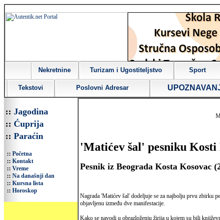
Nekretnine
Turizam i Ugostiteljstvo
Sport
UPOZNAVAN
Tekstovi
Poslovni Adresar
::
Jagodina
M
::
Ćuprija
::
Paraćin
'Matićev šal' pesniku Kost
::
Početna
::
Kontakt
Pesnik iz Beograda Kosta Kosovac (2
::
Vreme
::
Na današnji dan
::
Kursna lista
::
Horoskop
Nagrada 'Matićev šal' dodeljuje se za najbolju prvu zbirku 
objavljenu između dve manifestacije.
Kako se navodi u obrazloženju žirija u kojem su bili knjiže