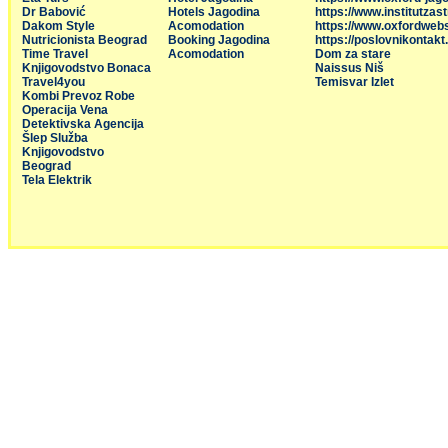
Dr Babović
Hotels Jagodina
https://www.institutzas
Dakom Style
Acomodation
https://www.oxfordweb
Nutricionista Beograd
Booking Jagodina
https://poslovnikontakt
Time Travel
Acomodation
Dom za stare
Knjigovodstvo Bonaca
Naissus Niš
Travel4you
Temisvar Izlet
Kombi Prevoz Robe
Operacija Vena
Detektivska Agencija
Šlep Služba
Knjigovodstvo
Beograd
Tela Elektrik