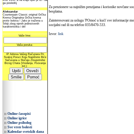
Za penzionere sa najnižim penzijama i korisnike novčane soc
besplatna.
Zainteresovani za uslugu 'POmoć u kući' sve informacije mo
socijalni rad ili na telefon 035/8470-533.
Izvor:
link
::
Online časopisi
::
Online igrice
::
Online psiholog
::
Sve vrste bolesti
::
Kalendar svetskih dana