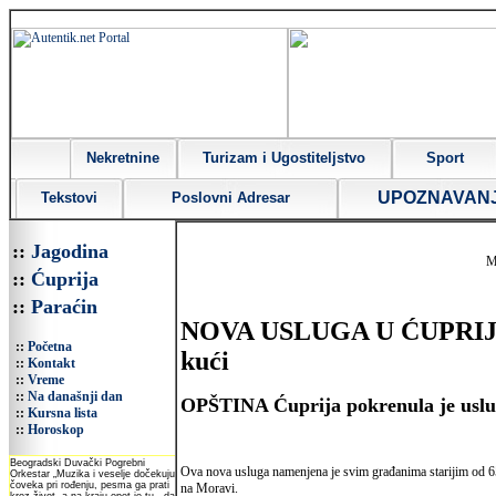
Nekretnine
Turizam i Ugostiteljstvo
Sport
UPOZNAVAN
Tekstovi
Poslovni Adresar
::
Jagodina
M
::
Ćuprija
::
Paraćin
NOVA USLUGA U ĆUPRIJI: G
::
Početna
kući
::
Kontakt
::
Vreme
::
Na današnji dan
OPŠTINA Ćuprija pokrenula je uslug
::
Kursna lista
::
Horoskop
Ova nova usluga namenjena je svim građanima starijim od 65 
na Moravi.