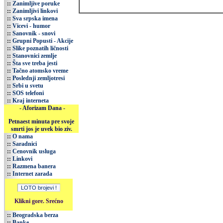
::
Zanimljive poruke
::
Zanimljivi linkovi
::
Sva srpska imena
::
Vicevi - humor
::
Sanovnik - snovi
::
Grupni Popusti - Akcije
::
Slike poznatih ličnosti
::
Stanovnici zemlje
::
Šta sve treba jesti
::
Tačno atomsko vreme
::
Poslednji zemljotresi
::
Srbi u svetu
::
SOS telefoni
::
Kraj interneta
- Aforizam Dana -
Petnaest minuta pre svoje
smrti jos je uvek bio ziv.
::
O nama
::
Saradnici
::
Cenovnik usluga
::
Linkovi
::
Razmena banera
::
Internet zarada
Klikni gore. Srećno
::
Beogradska berza
::
Banke