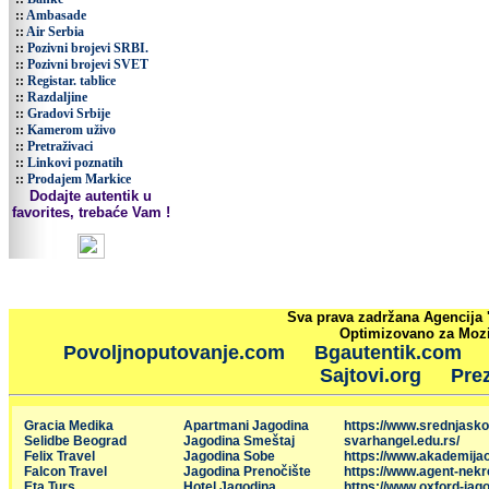
::
Ambasade
::
Air Serbia
::
Pozivni brojevi SRBI.
::
Pozivni brojevi SVET
::
Registar. tablice
::
Razdaljine
::
Gradovi Srbije
::
Kamerom uživo
::
Pretraživaci
::
Linkovi poznatih
::
Prodajem Markice
Dodajte autentik u
favorites, trebaće Vam !
Sva prava zadržana Agencija 
Optimizovano za Mozil
Povoljnoputovanje.com
Bgautentik.com
Sajtovi.org
Prez
Gracia Medika
Apartmani Jagodina
https://www.srednjasko
Selidbe Beograd
Jagodina Smeštaj
svarhangel.edu.rs/
Felix Travel
Jagodina Sobe
https://www.akademija
Falcon Travel
Jagodina Prenočište
https://www.agent-nekr
Eta Turs
Hotel Jagodina
https://www.oxford-jago