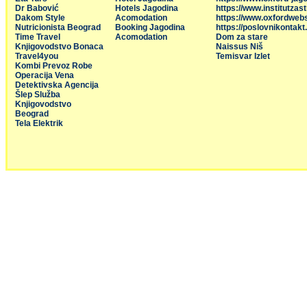
Dr Babović
Hotels Jagodina
https://www.institutzas
Dakom Style
Acomodation
https://www.oxfordweb
Nutricionista Beograd
Booking Jagodina
https://poslovnikontakt
Time Travel
Acomodation
Dom za stare
Knjigovodstvo Bonaca
Naissus Niš
Travel4you
Temisvar Izlet
Kombi Prevoz Robe
Operacija Vena
Detektivska Agencija
Šlep Služba
Knjigovodstvo
Beograd
Tela Elektrik