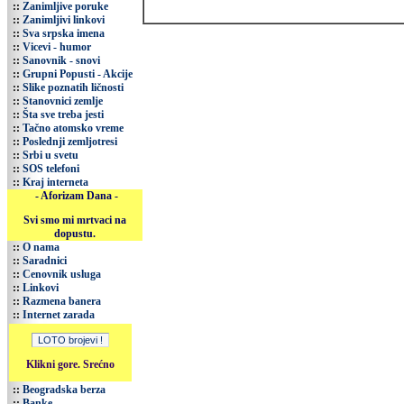
::
Zanimljive poruke
::
Zanimljivi linkovi
::
Sva srpska imena
::
Vicevi - humor
::
Sanovnik - snovi
::
Grupni Popusti - Akcije
::
Slike poznatih ličnosti
::
Stanovnici zemlje
::
Šta sve treba jesti
::
Tačno atomsko vreme
::
Poslednji zemljotresi
::
Srbi u svetu
::
SOS telefoni
::
Kraj interneta
- Aforizam Dana -
Svi smo mi mrtvaci na
dopustu.
::
O nama
::
Saradnici
::
Cenovnik usluga
::
Linkovi
::
Razmena banera
::
Internet zarada
Klikni gore. Srećno
::
Beogradska berza
::
Banke