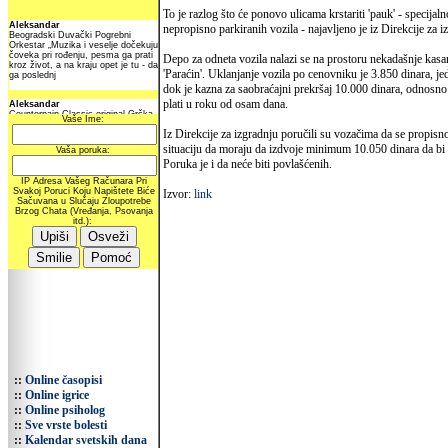
To je razlog što će ponovo ulicama krstariti 'pauk' - specijal
nepropisno parkiranih vozila - najavljeno je iz Direkcije za i
Depo za odneta vozila nalazi se na prostoru nekadašnje kas
'Paraćin'. Uklanjanje vozila po cenovniku je 3.850 dinara, 
dok je kazna za saobraćajni prekršaj 10.000 dinara, odnosno
plati u roku od osam dana.
Iz Direkcije za izgradnju poručili su vozačima da se propisno
situaciju da moraju da izdvoje minimum 10.050 dinara da bi 
Poruka je i da neće biti povlašćenih.
Izvor:
link
::
Online časopisi
::
Online igrice
::
Online psiholog
::
Sve vrste bolesti
::
Kalendar svetskih dana