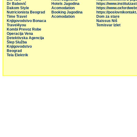
Dr Babović
Hotels Jagodina
https://www.institutzas
Dakom Style
Acomodation
https://www.oxfordweb
Nutricionista Beograd
Booking Jagodina
https://poslovnikontakt
Time Travel
Acomodation
Dom za stare
Knjigovodstvo Bonaca
Naissus Niš
Travel4you
Temisvar Izlet
Kombi Prevoz Robe
Operacija Vena
Detektivska Agencija
Šlep Služba
Knjigovodstvo
Beograd
Tela Elektrik