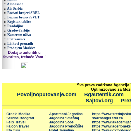
::
Ambasade
::
Air Serbia
::
Pozivni brojevi SRBI.
::
Pozivni brojevi SVET
::
Registar. tablice
::
Razdaljine
::
Gradovi Srbije
::
Kamerom uživo
::
Pretraživaci
::
Linkovi poznatih
::
Prodajem Markice
Dodajte autentik u
favorites, trebaće Vam !
Sva prava zadržana Agencija 
Optimizovano za Mozil
Povoljnoputovanje.com
Bgautentik.com
Sajtovi.org
Prez
Gracia Medika
Apartmani Jagodina
https://www.srednjasko
Selidbe Beograd
Jagodina Smeštaj
svarhangel.edu.rs/
Felix Travel
Jagodina Sobe
https://www.akademija
Falcon Travel
Jagodina Prenočište
https://www.agent-nekr
Eta Turs
Hotel Jagodina
https://www.oxford-jago