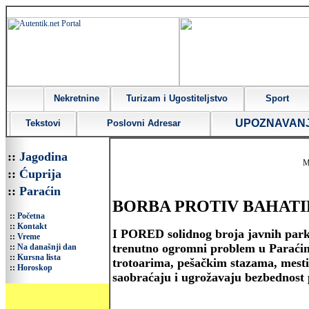
Nekretnine
Turizam i Ugostiteljstvo
Sport
UPOZNAVAN
Tekstovi
Poslovni Adresar
::
Jagodina
M
::
Ćuprija
::
Paraćin
BORBA PROTIV BAHATI
::
Početna
::
Kontakt
I PORED solidnog broja javnih parki
::
Vreme
trenutno ogromni problem u Paraćinu
::
Na današnji dan
::
Kursna lista
trotoarima, pešačkim stazama, mesti
::
Horoskop
saobraćaju i ugrožavaju bezbednost 