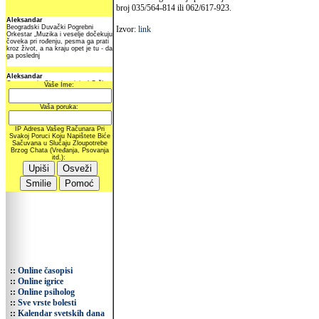
broj 035/564-814 ili 062/617-923.
Izvor:
link
::
Online časopisi
::
Online igrice
::
Online psiholog
::
Sve vrste bolesti
::
Kalendar svetskih dana