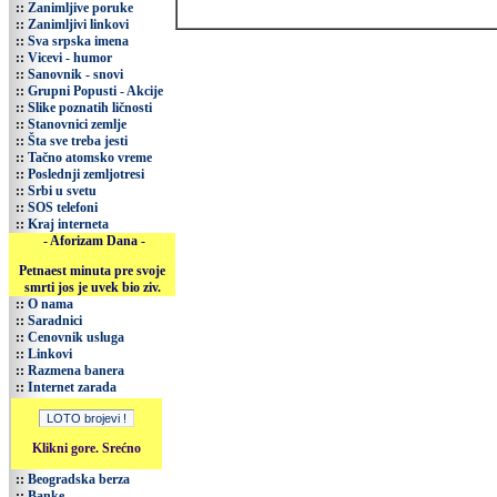
::
Zanimljive poruke
::
Zanimljivi linkovi
::
Sva srpska imena
::
Vicevi - humor
::
Sanovnik - snovi
::
Grupni Popusti - Akcije
::
Slike poznatih ličnosti
::
Stanovnici zemlje
::
Šta sve treba jesti
::
Tačno atomsko vreme
::
Poslednji zemljotresi
::
Srbi u svetu
::
SOS telefoni
::
Kraj interneta
- Aforizam Dana -
Petnaest minuta pre svoje
smrti jos je uvek bio ziv.
::
O nama
::
Saradnici
::
Cenovnik usluga
::
Linkovi
::
Razmena banera
::
Internet zarada
Klikni gore. Srećno
::
Beogradska berza
::
Banke