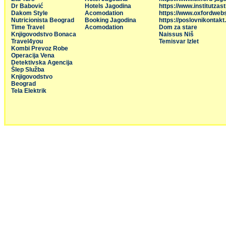
Dr Babović
Hotels Jagodina
https://www.institutzas
Dakom Style
Acomodation
https://www.oxfordweb
Nutricionista Beograd
Booking Jagodina
https://poslovnikontakt
Time Travel
Acomodation
Dom za stare
Knjigovodstvo Bonaca
Naissus Niš
Travel4you
Temisvar Izlet
Kombi Prevoz Robe
Operacija Vena
Detektivska Agencija
Šlep Služba
Knjigovodstvo
Beograd
Tela Elektrik