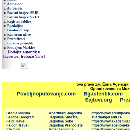
::
Ambasade
::
Air Serbia
::
Pozivni brojevi SRBI.
::
Pozivni brojevi SVET
::
Registar. tablice
::
Razdaljine
::
Gradovi Srbije
::
Kamerom uživo
::
Pretraživaci
::
Linkovi poznatih
::
Prodajem Markice
Dodajte autentik u
favorites, trebaće Vam !
Sva prava zadržana Agencija 
Optimizovano za Mozil
Povoljnoputovanje.com
Bgautentik.com
Sajtovi.org
Prez
Gracia Medika
Apartmani Jagodina
https://www.srednjasko
Selidbe Beograd
Jagodina Smeštaj
svarhangel.edu.rs/
Felix Travel
Jagodina Sobe
https://www.akademija
Falcon Travel
Jagodina Prenočište
https://www.agent-nekr
Eta Turs
Hotel Jagodina
https://www.oxford-jago