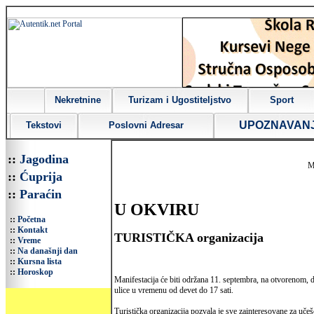
Nekretnine
Turizam i Ugostiteljstvo
Sport
UPOZNAVAN
Tekstovi
Poslovni Adresar
::
Jagodina
M
::
Ćuprija
::
Paraćin
U OKVIRU
::
Početna
::
Kontakt
TURISTIČKA organizacija
::
Vreme
::
Na današnji dan
::
Kursna lista
::
Horoskop
Manifestacija će biti održana 11. septembra, na otvorenom, 
ulice u vremenu od devet do 17 sati.
Turistička organizacija pozvala je sve zainteresovane za uče