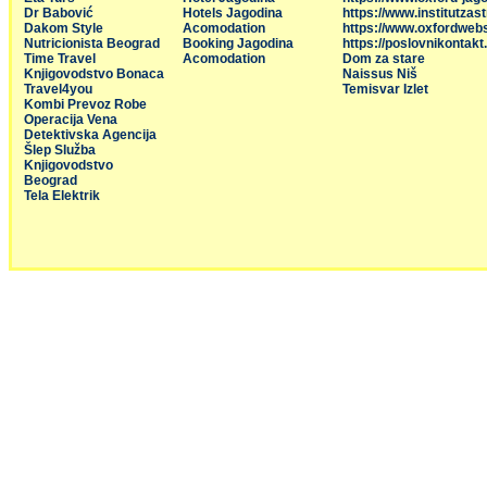
Dr Babović
Hotels Jagodina
https://www.institutzas
Dakom Style
Acomodation
https://www.oxfordweb
Nutricionista Beograd
Booking Jagodina
https://poslovnikontakt
Time Travel
Acomodation
Dom za stare
Knjigovodstvo Bonaca
Naissus Niš
Travel4you
Temisvar Izlet
Kombi Prevoz Robe
Operacija Vena
Detektivska Agencija
Šlep Služba
Knjigovodstvo
Beograd
Tela Elektrik