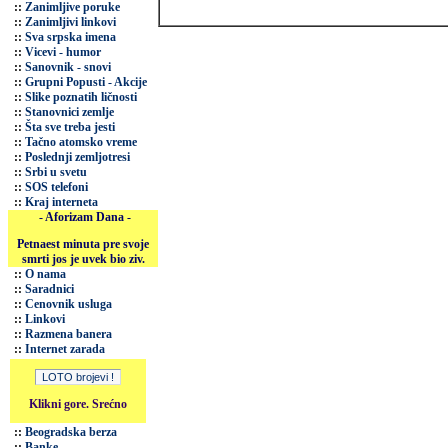
::
Zanimljive poruke
::
Zanimljivi linkovi
::
Sva srpska imena
::
Vicevi - humor
::
Sanovnik - snovi
::
Grupni Popusti - Akcije
::
Slike poznatih ličnosti
::
Stanovnici zemlje
::
Šta sve treba jesti
::
Tačno atomsko vreme
::
Poslednji zemljotresi
::
Srbi u svetu
::
SOS telefoni
::
Kraj interneta
- Aforizam Dana -
Petnaest minuta pre svoje
smrti jos je uvek bio ziv.
::
O nama
::
Saradnici
::
Cenovnik usluga
::
Linkovi
::
Razmena banera
::
Internet zarada
Klikni gore. Srećno
::
Beogradska berza
::
Banke