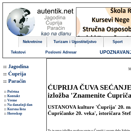
Nekretnine
Turizam i Ugostiteljstvo
Sport
UPOZNAVAN
Tekstovi
Poslovni Adresar
::
Jagodina
M
::
Ćuprija
::
Paraćin
ĆUPRIJA ČUVA SEĆANJE 
::
Početna
izložba 'Znamenite Ćupriča
::
Kontakt
::
Vreme
::
Na današnji dan
USTANOVA kulture 'Ćuprija' 20. maja
::
Kursna lista
Ćupričanke 20. veka', istoričara St
::
Horoskop
To je prva izložba ovakve vrste u Ćupriji i ovom delu Srbije, 