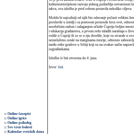
kulturnoistorijskom razvoju jednog podneblja ostvarenom kr
takva, ova izložba je pred sobom postavila nekoliko ciljeva.
Možda bi najvažniji od njih bio odavanje počasti velikim že
proslavile u zemlji i sa ponosom pronosile kroz svet, odno
nesebičnim radom i zalaganjem učinile Ćupriju boljim mestom 
i edukacija građanstva, u prvom redu mlađih naraštaja o živ
rodile u Ćupriji ili su se u nju doselile, koje su stvarale u 
nezasluženo ostale na marginama istorije, odnosno zaboravlj
među retke gradove u Srbiji koji su na ovakav način naprav
sugrađankama.
Izložba će biti otvorena do 4. juna.
Izvor:
link
::
Online časopisi
::
Online igrice
::
Online psiholog
::
Sve vrste bolesti
::
Kalendar svetskih dana