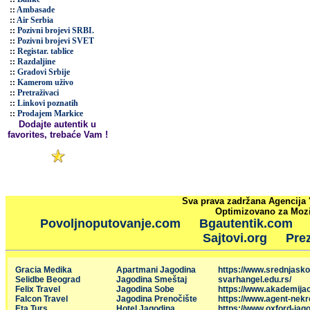
::
Ambasade
::
Air Serbia
::
Pozivni brojevi SRBI.
::
Pozivni brojevi SVET
::
Registar. tablice
::
Razdaljine
::
Gradovi Srbije
::
Kamerom uživo
::
Pretraživaci
::
Linkovi poznatih
::
Prodajem Markice
Dodajte autentik u
favorites, trebaće Vam !
Sva prava zadržana Agencija 
Optimizovano za Mozil
Povoljnoputovanje.com
Bgautentik.com
Sajtovi.org
Prez
Gracia Medika
Apartmani Jagodina
https://www.srednjasko
Selidbe Beograd
Jagodina Smeštaj
svarhangel.edu.rs/
Felix Travel
Jagodina Sobe
https://www.akademija
Falcon Travel
Jagodina Prenočište
https://www.agent-nekr
Eta Turs
Hotel Jagodina
https://www.oxford-jago