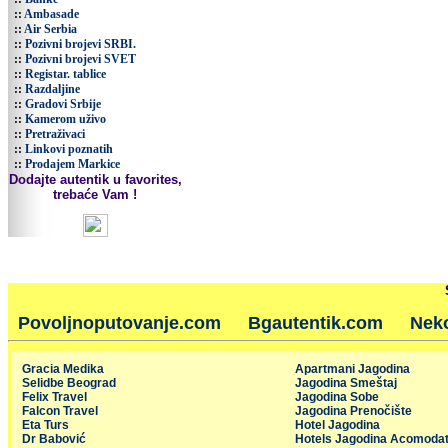
::
Ambasade
::
Air Serbia
::
Pozivni brojevi SRBI.
::
Pozivni brojevi SVET
::
Registar. tablice
::
Razdaljine
::
Gradovi Srbije
::
Kamerom uživo
::
Pretraživaci
::
Linkovi poznatih
::
Prodajem Markice
Dodajte autentik u favorites,
trebaće Vam !
Povoljnoputovanje.com
Bgautentik.com
Nek
Gracia Medika
Apartmani Jagodina
Selidbe Beograd
Jagodina Smeštaj
Felix Travel
Jagodina Sobe
Falcon Travel
Jagodina Prenočište
Eta Turs
Hotel Jagodina
Dr Babović
Hotels Jagodina Acomodat