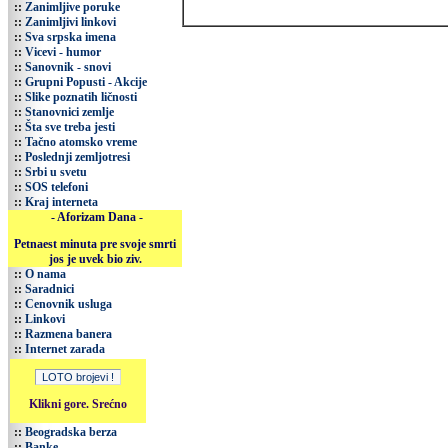
::
Zanimljive poruke
::
Zanimljivi linkovi
::
Sva srpska imena
::
Vicevi - humor
::
Sanovnik - snovi
::
Grupni Popusti - Akcije
::
Slike poznatih ličnosti
::
Stanovnici zemlje
::
Šta sve treba jesti
::
Tačno atomsko vreme
::
Poslednji zemljotresi
::
Srbi u svetu
::
SOS telefoni
::
Kraj interneta
- Aforizam Dana -
Petnaest minuta pre svoje smrti
jos je uvek bio ziv.
::
O nama
::
Saradnici
::
Cenovnik usluga
::
Linkovi
::
Razmena banera
::
Internet zarada
Klikni gore. Srećno
::
Beogradska berza
::
Banke