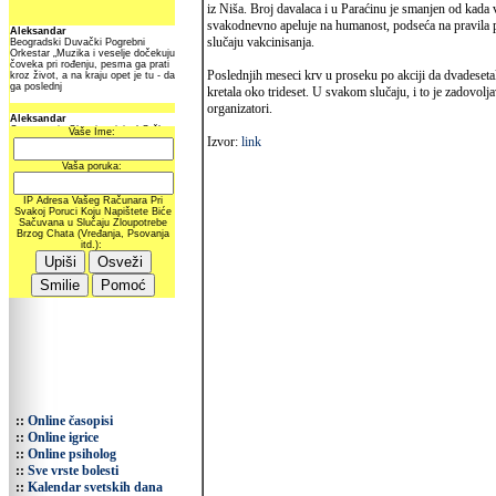
iz Niša. Broj davalaca i u Paraćinu je smanjen od kada 
svakodnevno apeluje na humanost, podseća na pravila p
slučaju vakcinisanja.
Poslednjih meseci krv u proseku po akciji da dvadesetak
kretala oko trideset. U svakom slučaju, i to je zadovolj
organizatori.
Izvor:
link
::
Online časopisi
::
Online igrice
::
Online psiholog
::
Sve vrste bolesti
::
Kalendar svetskih dana