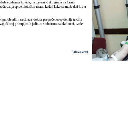
vlada epidemija kovida, pa Crveni krst u gradu na Crnici
oštovanja epidemioloških mera i kada i kako se može dati krv u
 punoletnih Paraćinaca, dok se pre početka epidemije ta cifra
avajući broj prikupljenih jedinica s obzirom na okolnosti, tvrde
Arhiva vesti...