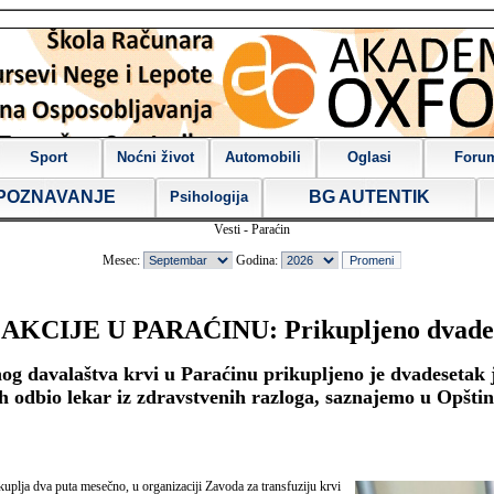
Sport
Noćni život
Automobili
Oglasi
Foru
POZNAVANJE
BG AUTENTIK
Psihologija
Vesti - Paraćin
Mesec:
Godina:
IJE U PARAĆINU: Prikupljeno dvadeset
davalaštva krvi u Paraćinu prikupljeno je dvadesetak je
enih odbio lekar iz zdravstvenih razloga, saznajemo u Opšti
kuplja dva puta mesečno, u organizaciji Zavoda za transfuziju krvi