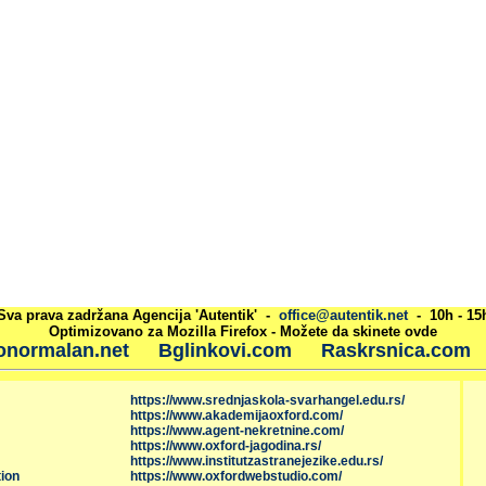
Sva prava zadržana Agencija 'Autentik' -
office@autentik.net
- 10h - 15
Optimizovano za Mozilla Firefox - Možete da skinete ovde
onormalan.net
Bglinkovi.com
Raskrsnica.com
https://www.srednjaskola-svarhangel.edu.rs/
https://www.akademijaoxford.com/
https://www.agent-nekretnine.com/
https://www.oxford-jagodina.rs/
https://www.institutzastranejezike.edu.rs/
ion
https://www.oxfordwebstudio.com/