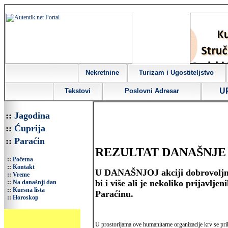
Nekretnine
Turizam i Ugostiteljstvo
U
Tekstovi
Poslovni Adresar
::
Jagodina
::
Ćuprija
::
Paraćin
REZULTAT DANAŠNJE AKC
::
Početna
::
Kontakt
U DANAŠNJOJ akciji dobrovoljnog 
::
Vreme
bi i više ali je nekoliko prijavlj
::
Na današnji dan
::
Kursna lista
Paraćinu.
::
Horoskop
U prostorijama ove humanitarne organizacije krv se pri