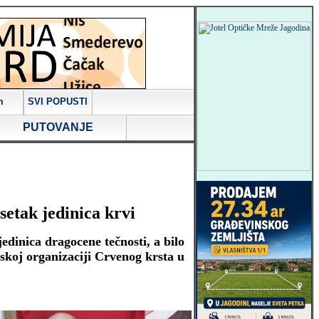
m
SVI POPUSTI
PUTOVANJE
ak jedinica krvi
dinica dragocene tečnosti, a bilo
nskoj organizaciji Crvenog krsta u