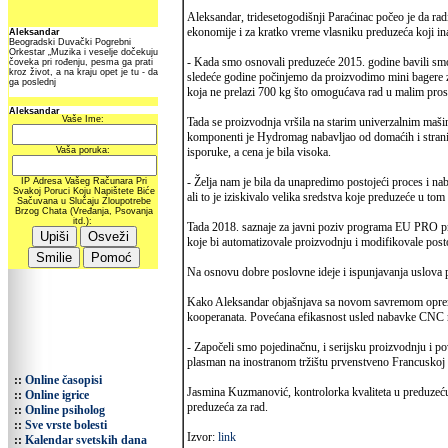
Aleksandar, tridesetogodišnji Paraćinac počeo je da r
ekonomije i za kratko vreme vlasniku preduzeća koji in
- Kada smo osnovali preduzeće 2015. godine bavili smo 
sledeće godine počinjemo da proizvodimo mini bagere za 
koja ne prelazi 700 kg što omogućava rad u malim pros
Tada se proizvodnja vršila na starim univerzalnim maš
komponenti je Hydromag nabavljao od domaćih i stranih 
isporuke, a cena je bila visoka.
- Želja nam je bila da unapredimo postojeći proces i 
ali to je iziskivalo velika sredstva koje preduzeće u 
Tada 2018. saznaje za javni poziv programa EU PRO pr
koje bi automatizovale proizvodnju i modifikovale post
Na osnovu dobre poslovne ideje i ispunjavanja uslova 
Kako Aleksandar objašnjava sa novom savremom opremom
kooperanata. Povećana efikasnost usled nabavke CNC maš
- Započeli smo pojedinačnu, i serijsku proizvodnju i p
plasman na inostranom tržištu prvenstveno Francuskoj
::
Online časopisi
Jasmina Kuzmanović, kontrolorka kvaliteta u preduzeć
::
Online igrice
preduzeća za rad.
::
Online psiholog
::
Sve vrste bolesti
Izvor:
link
::
Kalendar svetskih dana