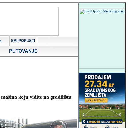
m
SVI POPUSTI
PUTOVANJE
 mašina koju vidite na gradilištu