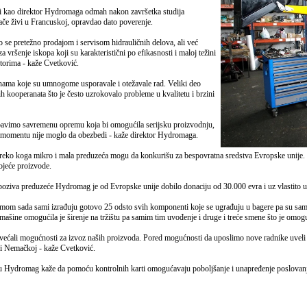
adi kao direktor Hydromaga odmah nakon završetka studija
ače živi u Francuskoj, opravdao dato poverenje.
se pretežno prodajom i servisom hidrauličnih delova, ali već
vršenje iskopa koji su karakteristični po efikasnosti i maloj težini
torima - kaže Cvetković.
inama koje su umnogome usporavale i otežavale rad. Veliki deo
kooperanata što je često uzrokovalo probleme u kvalitetu i brzini
nabavimo savremenu opremu koja bi omogućila serijsku proizvodnju,
tom momentu nije moglo da obezbedi - kaže direktor Hydromaga.
eko koga mikro i mala preduzeća mogu da konkurišu za bespovratna sredstva Evropske unije. 
ojeće proizvode.
poziva preduzeće Hydromag je od Evropske unije dobilo donaciju od 30.000 evra i uz vlastito
 sada sami izrađuju gotovo 25 odsto svih komponenti koje se ugrađuju u bagere pa su samim 
ine omogućila je širenje na tržištu pa samim tim uvođenje i druge i treće smene što je omogući
ovećali mogućnosti za izvoz naših proizvoda. Pored mogućnosti da uposlimo nove radnike uveli s
 i Nemačkoj - kaže Cvetković.
u Hydromag kaže da pomoću kontrolnih karti omogućavaju poboljšanje i unapređenje poslovanj