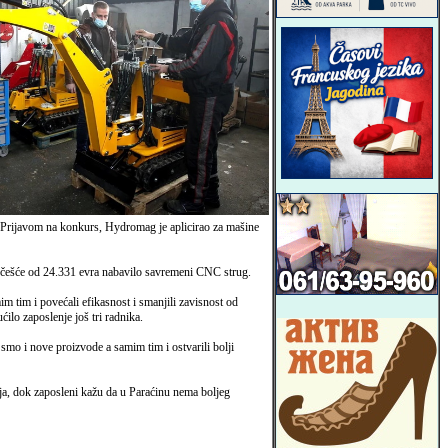
Prijavom na konkurs, Hydromag je aplicirao za mašine
 učešće od 24.331 evra nabavilo savremeni CNC strug.
tim i povećali efikasnost i smanjili zavisnost od
lo zaposlenje još tri radnika.
mo i nove proizvode a samim tim i ostvarili bolji
a, dok zaposleni kažu da u Paraćinu nema boljeg