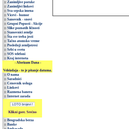
::
Zanimljive poruke
::
Zanimljivi linkovi
::
Sva srpska imena
::
Vicevi - humor
::
Sanovnik - snovi
::
Grupni Popusti - Akcije
::
Slike poznatih ličnosti
::
Stanovnici zemlje
::
Šta sve treba jesti
::
Tačno atomsko vreme
::
Poslednji zemljotresi
::
Srbi u svetu
::
SOS telefoni
::
Kraj interneta
- Aforizam Dana -
Veleizdaja - to je pitanje datuma.
::
O nama
::
Saradnici
::
Cenovnik usluga
::
Linkovi
::
Razmena banera
::
Internet zarada
Klikni gore. Srećno
::
Beogradska berza
::
Banke
::
Ambasade