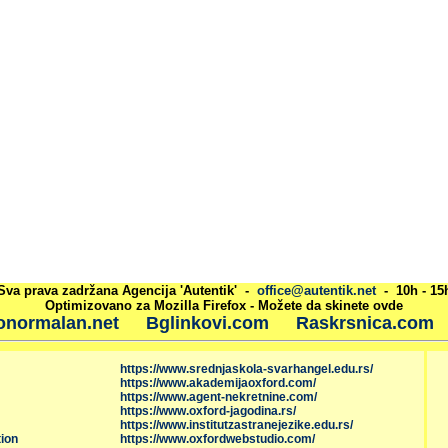
Sva prava zadržana Agencija 'Autentik' -
office@autentik.net
- 10h - 15
Optimizovano za Mozilla Firefox - Možete da skinete ovde
onormalan.net
Bglinkovi.com
Raskrsnica.com
https://www.srednjaskola-svarhangel.edu.rs/
https://www.akademijaoxford.com/
https://www.agent-nekretnine.com/
https://www.oxford-jagodina.rs/
https://www.institutzastranejezike.edu.rs/
ion
https://www.oxfordwebstudio.com/