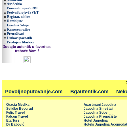
::
Air Serbia
::
Pozivni brojevi SRBI.
::
Pozivni brojevi SVET
::
Registar. tablice
::
Razdaljine
::
Gradovi Srbije
::
Kamerom uživo
::
Pretraživaci
::
Linkovi poznatih
::
Prodajem Markice
Dodajte autentik u favorites,
trebaće Vam !
Povoljnoputovanje.com
Bgautentik.com
Nek
Gracia Medika
Apartmani Jagodina
Selidbe Beograd
Jagodina Smeštaj
Felix Travel
Jagodina Sobe
Falcon Travel
Jagodina Prenočište
Eta Turs
Hotel Jagodina
Dr Babović
Hotels Jagodina Acomodat