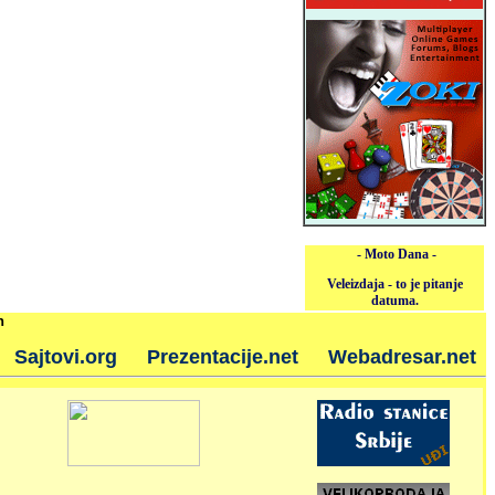
- Moto Dana -
Veleizdaja - to je pitanje
datuma.
h
Sajtovi.org
Prezentacije.net
Webadresar.net