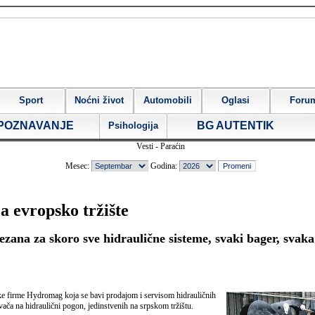
Sport
Noćni život
Automobili
Oglasi
Foru
POZNAVANJE
BG AUTENTIK
Psihologija
Vesti - Paraćin
Mesec:
Godina:
a evropsko tržište
ezana za skoro sve hidraulične sisteme, svaki bager, svaka
ke firme Hydromag koja se bavi prodajom i servisom hidrauličnih
vača na hidraulični pogon, jedinstvenih na srpskom tržištu.