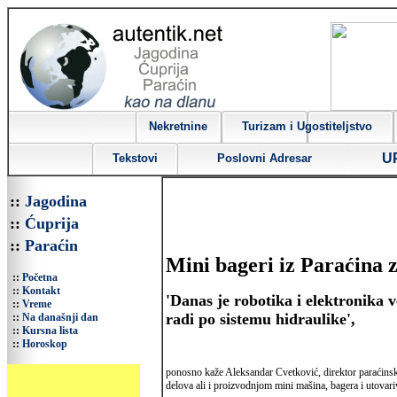
Nekretnine
Turizam i Ugostiteljstvo
U
Tekstovi
Poslovni Adresar
::
Jagodina
::
Ćuprija
::
Paraćin
Mini bageri iz Paraćina z
::
Početna
::
Kontakt
'Danas je robotika i elektronika v
::
Vreme
radi po sistemu hidraulike',
::
Na današnji dan
::
Kursna lista
::
Horoskop
ponosno kaže Aleksandar Cvetković, direktor paraćins
delova ali i proizvodnjom mini mašina, bagera i utovari