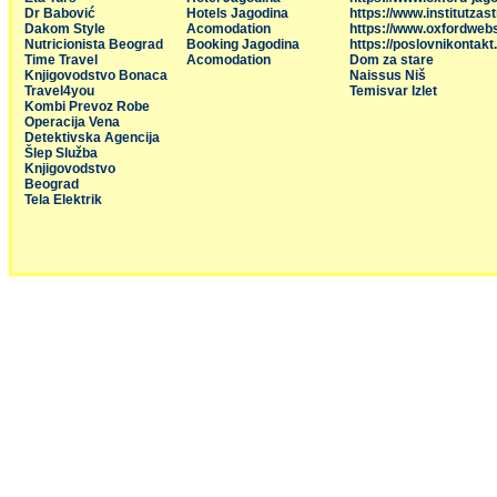
Dr Babović
Hotels Jagodina
https://www.institutzas
Dakom Style
Acomodation
https://www.oxfordweb
Nutricionista Beograd
Booking Jagodina
https://poslovnikontakt
Time Travel
Acomodation
Dom za stare
Knjigovodstvo Bonaca
Naissus Niš
Travel4you
Temisvar Izlet
Kombi Prevoz Robe
Operacija Vena
Detektivska Agencija
Šlep Služba
Knjigovodstvo
Beograd
Tela Elektrik