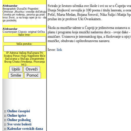
Sviralo je šestoro učenika ove škole i svi su se u Ćupriju vrat
Dunja Stojković osvojila je 100 poena i titulu laureata, a os
Pešić, Marta Medan, Bojana Šerović, Nika Šulja i Matija Sp
pružao im je profesor Uki Ovaskainen.
Škola za muzičke talente u Ćupriji je jedinstvena ustanova 
planu i programu koja muzički nadarenu decu - svoje đake -
muzičare. Ustanova je internatskog tipa, a školovanje u njoj 
muzičke, obuhvata i opšteobrazovnu nastavu.
Izvor:
link
::
Online časopisi
::
Online igrice
::
Online psiholog
::
Sve vrste bolesti
::
Kalendar svetskih dana