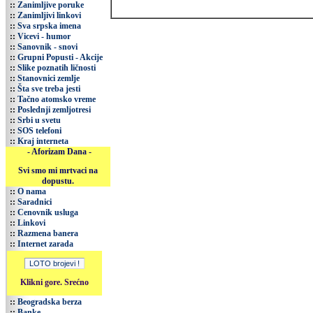
::
Zanimljive poruke
::
Zanimljivi linkovi
::
Sva srpska imena
::
Vicevi - humor
::
Sanovnik - snovi
::
Grupni Popusti - Akcije
::
Slike poznatih ličnosti
::
Stanovnici zemlje
::
Šta sve treba jesti
::
Tačno atomsko vreme
::
Poslednji zemljotresi
::
Srbi u svetu
::
SOS telefoni
::
Kraj interneta
- Aforizam Dana -
Svi smo mi mrtvaci na
dopustu.
::
O nama
::
Saradnici
::
Cenovnik usluga
::
Linkovi
::
Razmena banera
::
Internet zarada
Klikni gore. Srećno
::
Beogradska berza
::
Banke