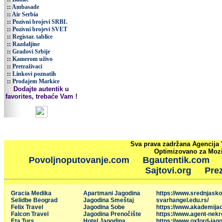
::
Ambasade
::
Air Serbia
::
Pozivni brojevi SRBI.
::
Pozivni brojevi SVET
::
Registar. tablice
::
Razdaljine
::
Gradovi Srbije
::
Kamerom uživo
::
Pretraživaci
::
Linkovi poznatih
::
Prodajem Markice
Dodajte autentik u
favorites, trebaće Vam !
Sva prava zadržana Agencija 
Optimizovano za Mozil
Povoljnoputovanje.com
Bgautentik.com
Sajtovi.org
Prez
Gracia Medika
Apartmani Jagodina
https://www.srednjasko
Selidbe Beograd
Jagodina Smeštaj
svarhangel.edu.rs/
Felix Travel
Jagodina Sobe
https://www.akademija
Falcon Travel
Jagodina Prenočište
https://www.agent-nekr
Eta Turs
Hotel Jagodina
https://www.oxford-jago