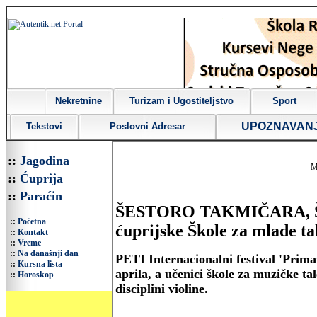
Nekretnine
Turizam i Ugostiteljstvo
Sport
UPOZNAVAN
Tekstovi
Poslovni Adresar
::
Jagodina
M
::
Ćuprija
::
Paraćin
ŠESTORO TAKMIČARA, ŠE
::
Početna
ćuprijske Škole za mlade ta
::
Kontakt
::
Vreme
::
Na današnji dan
PETI Internacionalni festival 'Primav
::
Kursna lista
aprila, a učenici škole za muzičke t
::
Horoskop
disciplini violine.