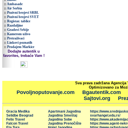
::
Ambasade
::
Air Serbia
::
Pozivni brojevi SRBI.
::
Pozivni brojevi SVET
::
Registar. tablice
::
Razdaljine
::
Gradovi Srbije
::
Kamerom uživo
::
Pretraživaci
::
Linkovi poznatih
::
Prodajem Markice
Dodajte autentik u
favorites, trebaće Vam !
Sva prava zadržana Agencija 
Optimizovano za Mozil
Povoljnoputovanje.com
Bgautentik.com
Sajtovi.org
Prez
Gracia Medika
Apartmani Jagodina
https://www.srednjasko
Selidbe Beograd
Jagodina Smeštaj
svarhangel.edu.rs/
Felix Travel
Jagodina Sobe
https://www.akademija
Falcon Travel
Jagodina Prenočište
https://www.agent-nekr
Eta Turs
Hotel Jagodina
https://www.oxford-jago