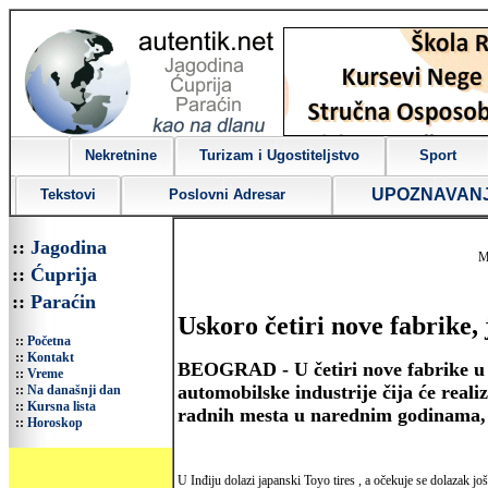
Nekretnine
Turizam i Ugostiteljstvo
Sport
UPOZNAVAN
Tekstovi
Poslovni Adresar
::
Jagodina
M
::
Ćuprija
::
Paraćin
Uskoro četiri nove fabrike, 
::
Početna
::
Kontakt
BEOGRAD - U četiri nove fabrike u In
::
Vreme
automobilske industrije čija će real
::
Na današnji dan
::
Kursna lista
radnih mesta u narednim godinama, 
::
Horoskop
U Inđiju dolazi japanski Toyo tires , a očekuje se dolazak j