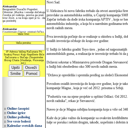
Novi Sad.
U Aleksincu bi novu fabriku trebalo da otvori austrijska fi
presvlake za automobilska sedišta, u Ćupriji kompanija SMP
Zaječar trebalo da dođe irska kompanija APTIV , koja se ba
automobilsku industriju, a koja bi u narednim godinama treb
novih radnih mesta.
Prva investicija počinje da se realizuje u oktobru u Inđiji, do
ostalih investicija očekuje do kraja ove godine.
U Inđiji će fabriku graditi Toyo tires , jedan od najpoznatiji
automobilskih guma, a realizacija te investicije trebalo bi d
Državni sekretar u Ministarstvu privrede Dragan Stevanović ka
u Inđiji biti obezbeđeno oko 500 novih radnih mesta.
"Država je opredelila i spremila predlog za sledeći Ekonomsk
Povodom ostalih investicija do kraja ove godine, koje je ta
kompanije Magna , koja je već od 2012. prisutna u Srbiji.
"Podsetiću vas na njene projekte u opštini Odžaci. Od 2012. 
novih radnika", rekao je Stevanović.
::
Online časopisi
Naveo je da je Magna ozbiljna kompanija koja u više od 340 
::
Online igrice
::
Online psiholog
Kaže da je jako važno da kompanije sa ovakvim kredibilitetom 
::
Sve vrste bolesti
šalje se poruka i nekim drugim, takođe, uspešnim i dobrim i
::
Kalendar svetskih dana