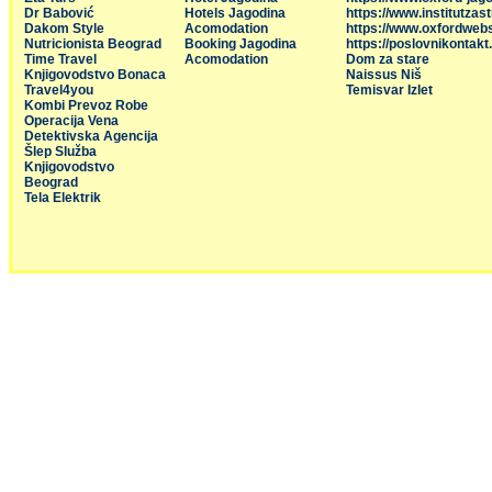
Dr Babović
Hotels Jagodina
https://www.institutzas
Dakom Style
Acomodation
https://www.oxfordweb
Nutricionista Beograd
Booking Jagodina
https://poslovnikontakt
Time Travel
Acomodation
Dom za stare
Knjigovodstvo Bonaca
Naissus Niš
Travel4you
Temisvar Izlet
Kombi Prevoz Robe
Operacija Vena
Detektivska Agencija
Šlep Služba
Knjigovodstvo
Beograd
Tela Elektrik