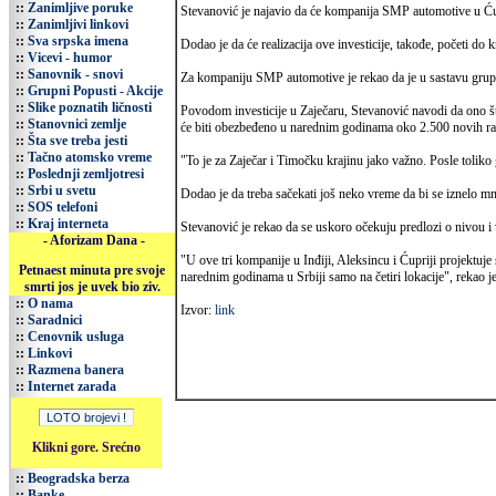
::
Zanimljive poruke
Stevanović je najavio da će kompanija SMP automotive u Ćupr
::
Zanimljivi linkovi
::
Sva srpska imena
Dodao je da će realizacija ove investicije, takođe, početi do 
::
Vicevi - humor
::
Sanovnik - snovi
Za kompaniju SMP automotive je rekao da je u sastavu grupe 
::
Grupni Popusti - Akcije
::
Slike poznatih ličnosti
Povodom investicije u Zaječaru, Stevanović navodi da ono 
::
Stanovnici zemlje
će biti obezbeđeno u narednim godinama oko 2.500 novih ra
::
Šta sve treba jesti
::
Tačno atomsko vreme
"To je za Zaječar i Timočku krajinu jako važno. Posle toliko 
::
Poslednji zemljotresi
::
Srbi u svetu
Dodao je da treba sačekati još neko vreme da bi se iznelo mn
::
SOS telefoni
::
Kraj interneta
Stevanović je rekao da se uskoro očekuju predlozi o nivou i 
- Aforizam Dana -
"U ove tri kompanije u Inđiji, Aleksincu i Ćupriji projektuj
Petnaest minuta pre svoje
narednim godinama u Srbiji samo na četiri lokacije", rekao j
smrti jos je uvek bio ziv.
::
O nama
Izvor:
link
::
Saradnici
::
Cenovnik usluga
::
Linkovi
::
Razmena banera
::
Internet zarada
Klikni gore. Srećno
::
Beogradska berza
::
Banke