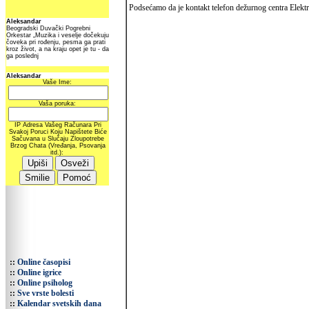
Podsećamo da je kontakt telefon dežurnog centra Elektr
::
Online časopisi
::
Online igrice
::
Online psiholog
::
Sve vrste bolesti
::
Kalendar svetskih dana