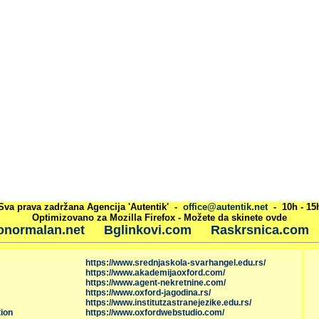
Sva prava zadržana Agencija 'Autentik' -
office@autentik.net
- 10h - 15
Optimizovano za Mozilla Firefox - Možete da skinete ovde
onormalan.net
Bglinkovi.com
Raskrsnica.com
https://www.srednjaskola-svarhangel.edu.rs/
https://www.akademijaoxford.com/
https://www.agent-nekretnine.com/
https://www.oxford-jagodina.rs/
https://www.institutzastranejezike.edu.rs/
ion
https://www.oxfordwebstudio.com/