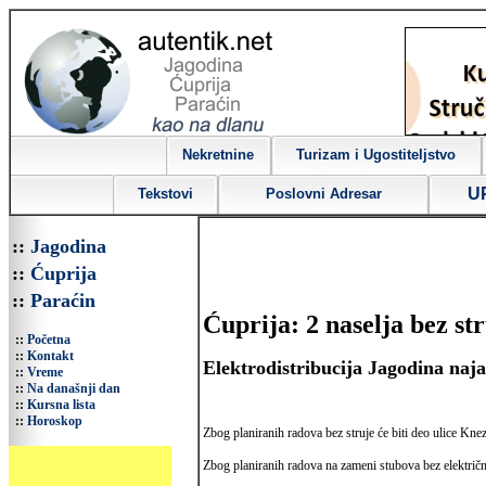
Nekretnine
Turizam i Ugostiteljstvo
U
Tekstovi
Poslovni Adresar
::
Jagodina
::
Ćuprija
::
Paraćin
Ćuprija: 2 naselja bez st
::
Početna
::
Kontakt
Elektrodistribucija Jagodina najav
::
Vreme
::
Na današnji dan
::
Kursna lista
::
Horoskop
Zbog planiranih radova bez struje će biti deo ulice Kne
Zbog planiranih radova na zameni stubova bez električne