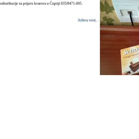
odistribucije za prijavu kvarova u Ćupriji 035/8471-605.
Arhiva vesti...