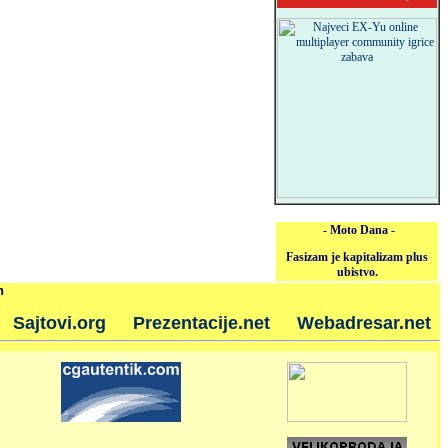
- Moto Dana -
Fasizam je kapitalizam plus
ubistvo.
h
Sajtovi.org
Prezentacije.net
Webadresar.net