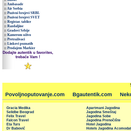
::
Ambasade
::
Air Serbia
::
Pozivni brojevi SRBI.
::
Pozivni brojevi SVET
::
Registar. tablice
::
Razdaljine
::
Gradovi Srbije
::
Kamerom uživo
::
Pretraživaci
::
Linkovi poznatih
::
Prodajem Markice
Dodajte autentik u favorites,
trebaće Vam !
Povoljnoputovanje.com
Bgautentik.com
Nek
Gracia Medika
Apartmani Jagodina
Selidbe Beograd
Jagodina Smeštaj
Felix Travel
Jagodina Sobe
Falcon Travel
Jagodina Prenočište
Eta Turs
Hotel Jagodina
Dr Babović
Hotels Jagodina Acomodat