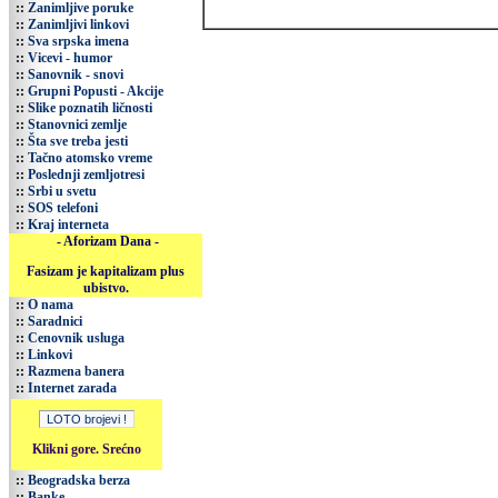
::
Zanimljive poruke
::
Zanimljivi linkovi
::
Sva srpska imena
::
Vicevi - humor
::
Sanovnik - snovi
::
Grupni Popusti - Akcije
::
Slike poznatih ličnosti
::
Stanovnici zemlje
::
Šta sve treba jesti
::
Tačno atomsko vreme
::
Poslednji zemljotresi
::
Srbi u svetu
::
SOS telefoni
::
Kraj interneta
- Aforizam Dana -
Fasizam je kapitalizam plus
ubistvo.
::
O nama
::
Saradnici
::
Cenovnik usluga
::
Linkovi
::
Razmena banera
::
Internet zarada
Klikni gore. Srećno
::
Beogradska berza
::
Banke