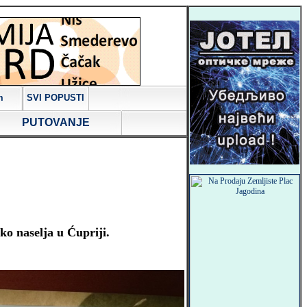
m
SVI POPUSTI
PUTOVANJE
iko naselja u Ćupriji.