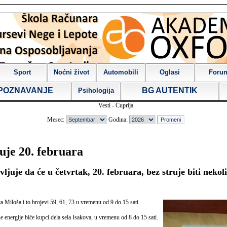
Sport
Noćni život
Automobili
Oglasi
Foru
POZNAVANJE
BG AUTENTIK
Psihologija
Vesti - Ćuprija
Mesec:
Godina:
ruje 20. februara
ljuje da će u četvrtak, 20. februara, bez struje biti nekol
za Miloša i to brojevi 59, 61, 73 u vremenu od 9 do 15 sati.
 energije biće kupci dela sela Isakova, u vremenu od 8 do 15 sati.