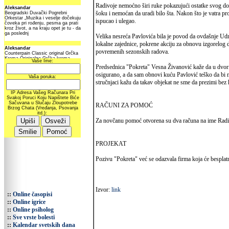
Radivoje nemoćno širi ruke pokazujući ostatke svog do
šoku i nemoćan da uradi bilo šta. Nakon što je vatra prog
ispucao i ulegao.
Velika nesreća Pavlovića bila je povod da ovdašnje Ud
lokalne zajednice, pokrene akciju za obnovu izgorelog 
povremenih sezonskih radova.
Predsednica "Pokreta" Vesna Živanović kaže da u dvorišt
osigurano, a da sam obnovi kuću Pavlović teško da bi mo
stručnjaci kažu da takav objekat ne sme da prezimi bez k
RAČUNI ZA POMOĆ
Za novčanu pomoć otvorena su dva računa na ime Rad
PROJEKAT
Pozivu "Pokreta" već se odazvala firma koja će besplatno
Izvor:
link
::
Online časopisi
::
Online igrice
::
Online psiholog
::
Sve vrste bolesti
::
Kalendar svetskih dana