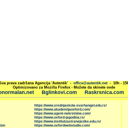
Sva prava zadržana Agencija 'Autentik' -
office@autentik.net
- 10h - 15
Optimizovano za Mozilla Firefox - Možete da skinete ovde
onormalan.net
Bglinkovi.com
Raskrsnica.com
https://www.srednjaskola-svarhangel.edu.rs/
https://www.akademijaoxford.com/
https://www.agent-nekretnine.com/
https://www.oxford-jagodina.rs/
https://www.institutzastranejezike.edu.rs/
ion
https://www.oxfordwebstudio.com/