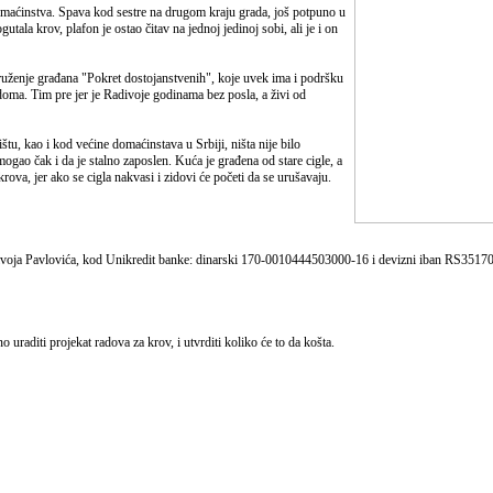
maćinstva. Spava kod sestre na drugom kraju grada, još potpuno u
utala krov, plafon je ostao čitav na jednoj jedinoj sobi, ali je i on
ruženje građana "Pokret dostojanstvenih", koje uvek ima i podršku
doma. Tim pre jer je Radivoje godinama bez posla, a živi od
u, kao i kod većine domaćinstava u Srbiji, ništa nije bilo
gao čak i da je stalno zaposlen. Kuća je građena od stare cigle, a
rova, jer ako se cigla nakvasi i zidovi će početi da se urušavaju.
ivoja Pavlovića, kod Unikredit banke: dinarski 170-0010444503000-16 i devizni iban RS35
 uraditi projekat radova za krov, i utvrditi koliko će to da košta.