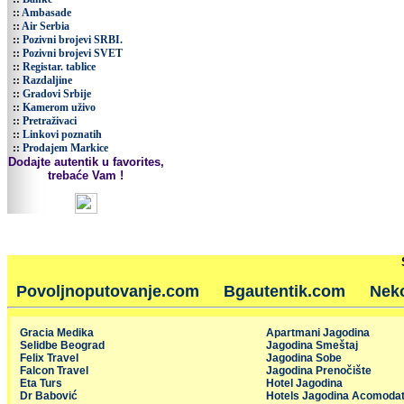
::
Ambasade
::
Air Serbia
::
Pozivni brojevi SRBI.
::
Pozivni brojevi SVET
::
Registar. tablice
::
Razdaljine
::
Gradovi Srbije
::
Kamerom uživo
::
Pretraživaci
::
Linkovi poznatih
::
Prodajem Markice
Dodajte autentik u favorites,
trebaće Vam !
Povoljnoputovanje.com
Bgautentik.com
Nek
Gracia Medika
Apartmani Jagodina
Selidbe Beograd
Jagodina Smeštaj
Felix Travel
Jagodina Sobe
Falcon Travel
Jagodina Prenočište
Eta Turs
Hotel Jagodina
Dr Babović
Hotels Jagodina Acomodat