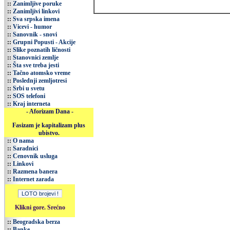
::
Zanimljive poruke
::
Zanimljivi linkovi
::
Sva srpska imena
::
Vicevi - humor
::
Sanovnik - snovi
::
Grupni Popusti - Akcije
::
Slike poznatih ličnosti
::
Stanovnici zemlje
::
Šta sve treba jesti
::
Tačno atomsko vreme
::
Poslednji zemljotresi
::
Srbi u svetu
::
SOS telefoni
::
Kraj interneta
- Aforizam Dana -
Fasizam je kapitalizam plus
ubistvo.
::
O nama
::
Saradnici
::
Cenovnik usluga
::
Linkovi
::
Razmena banera
::
Internet zarada
Klikni gore. Srećno
::
Beogradska berza
::
Banke