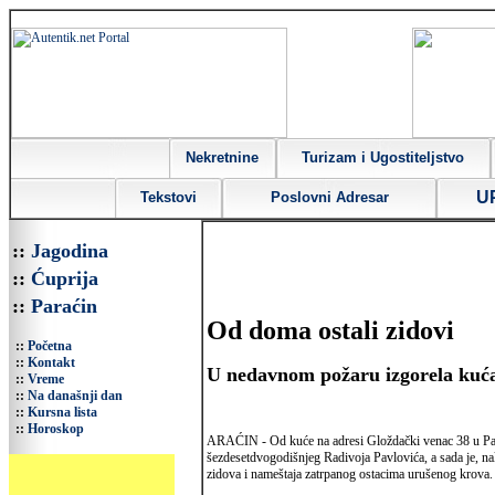
Nekretnine
Turizam i Ugostiteljstvo
U
Tekstovi
Poslovni Adresar
::
Jagodina
::
Ćuprija
::
Paraćin
Od doma ostali zidovi
::
Početna
::
Kontakt
U nedavnom požaru izgorela kuća
::
Vreme
::
Na današnji dan
::
Kursna lista
::
Horoskop
ARAĆIN - Od kuće na adresi Gloždački venac 38 u Para
šezdesetdvogodišnjeg Radivoja Pavlovića, a sada je, na
zidova i nameštaja zatrpanog ostacima urušenog krova.