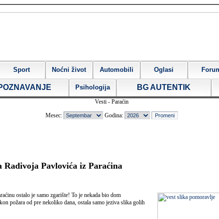
Sport
Noćni život
Automobili
Oglasi
Foru
POZNAVANJE
BG AUTENTIK
Psihologija
Vesti - Paraćin
Mesec:
Godina:
 Radivoja Pavlovića iz Paraćina
ćinu ostalo je samo zgarište! To je nekada bio dom
kon požara od pre nekoliko dana, ostala samo jeziva slika golih