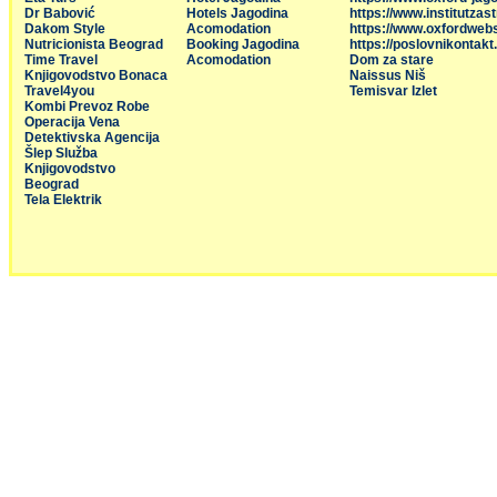
Dr Babović
Hotels Jagodina
https://www.institutzas
Dakom Style
Acomodation
https://www.oxfordweb
Nutricionista Beograd
Booking Jagodina
https://poslovnikontakt
Time Travel
Acomodation
Dom za stare
Knjigovodstvo Bonaca
Naissus Niš
Travel4you
Temisvar Izlet
Kombi Prevoz Robe
Operacija Vena
Detektivska Agencija
Šlep Služba
Knjigovodstvo
Beograd
Tela Elektrik