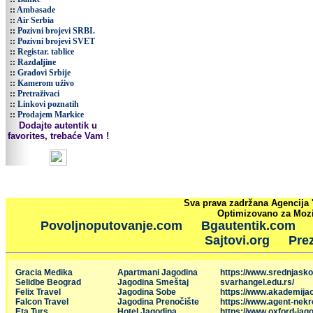
::
Ambasade
::
Air Serbia
::
Pozivni brojevi SRBI.
::
Pozivni brojevi SVET
::
Registar. tablice
::
Razdaljine
::
Gradovi Srbije
::
Kamerom uživo
::
Pretraživaci
::
Linkovi poznatih
::
Prodajem Markice
Dodajte autentik u
favorites, trebaće Vam !
Sva prava zadržana Agencija 
Optimizovano za Mozil
Povoljnoputovanje.com
Bgautentik.com
Sajtovi.org
Prez
Gracia Medika
Apartmani Jagodina
https://www.srednjasko
Selidbe Beograd
Jagodina Smeštaj
svarhangel.edu.rs/
Felix Travel
Jagodina Sobe
https://www.akademija
Falcon Travel
Jagodina Prenočište
https://www.agent-nekr
Eta Turs
Hotel Jagodina
https://www.oxford-jago