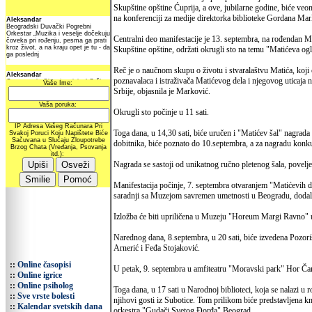
Skupštine opštine Ćuprija, a ove, jubilarne godine, biće veom
na konferenciji za medije direktorka biblioteke Gordana Mar
Centralni deo manifestacije je 13. septembra, na rođendan Ma
Skupštine opštine, održati okrugli sto na temu "Matićeva ogl
Reč je o naučnom skupu o životu i stvaralaštvu Matića, koji 
poznavalaca i istraživača Matićevog dela i njegovog uticaja n
Srbije, objasnila je Marković.
Okrugli sto počinje u 11 sati.
Toga dana, u 14,30 sati, biće uručen i "Matićev šal" nagrad
dobitnika, biće poznato do 10.septembra, a za nagradu konkur
Nagrada se sastoji od unikatnog ručno pletenog šala, povelj
Manifestacija počinje, 7. septembra otvaranjem "Matićevih 
saradnji sa Muzejom savremen umetnosti u Beogradu, dodal
Izložba će biti upriličena u Muzeju "Horeum Margi Ravno" u
Narednog dana, 8.septembra, u 20 sati, biće izvedena Pozor
Arnerić i Feđa Stojaković.
::
Online časopisi
U petak, 9. septembra u amfiteatru "Moravski park" Hor Čar
::
Online igrice
::
Online psiholog
Toga dana, u 17 sati u Narodnoj biblioteci, koja se nalazi 
::
Sve vrste bolesti
njihovi gosti iz Subotice. Tom prilikom biće predstavljen
::
Kalendar svetskih dana
orkestra "Gudači Svetog Đorđa" Beograd.