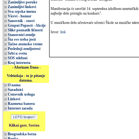
::
Zanimljive poruke
::
Zanimljivi linkovi
Manifestacija će završiti 14. septembra izložbom umetničkih 
::
Sva srpska imena
najbolje delo pristiglo na konkurs".
::
Vicevi - humor
::
Sanovnik - snovi
U muzičkom delu učestovaće učenici Škole za muzičke talent
::
Grupni Popusti - Akcije
::
Slike poznatih ličnosti
Izvor:
link
::
Stanovnici zemlje
::
Šta sve treba jesti
::
Tačno atomsko vreme
::
Poslednji zemljotresi
::
Srbi u svetu
::
SOS telefoni
::
Kraj interneta
- Aforizam Dana -
Veleizdaja - to je pitanje
datuma.
::
O nama
::
Saradnici
::
Cenovnik usluga
::
Linkovi
::
Razmena banera
::
Internet zarada
Klikni gore. Srećno
::
Beogradska berza
::
Banke