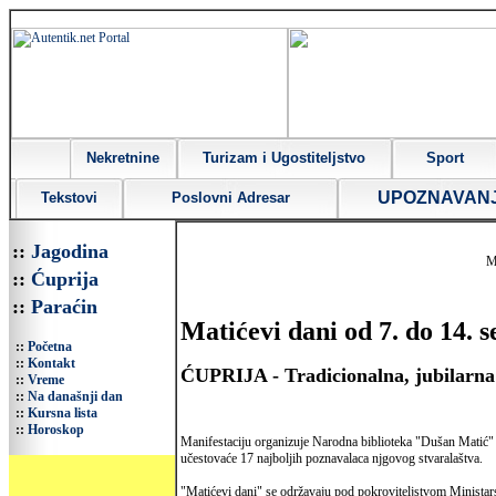
Nekretnine
Turizam i Ugostiteljstvo
Sport
UPOZNAVAN
Tekstovi
Poslovni Adresar
::
Jagodina
M
::
Ćuprija
::
Paraćin
Matićevi dani od 7. do 14. 
::
Početna
::
Kontakt
ĆUPRIJA - Tradicionalna, jubilarna 
::
Vreme
::
Na današnji dan
::
Kursna lista
::
Horoskop
Manifestaciju organizuje Narodna biblioteka "Dušan Matić
učestovaće 17 najboljih poznavalaca njgovog stvaralaštva.
"Matićevi dani" se održavaju pod pokroviteljstvom Ministarst