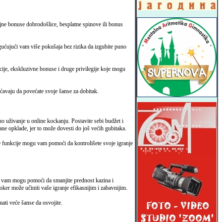
ajne bonuse dobrodošlice, besplatne spinove ili bonus
ćujući vam više pokušaja bez rizika da izgubite puno
ije, ekskluzivne bonuse i druge privilegije koje mogu
avaju da povećate svoje šanse za dobitak.
o uživanje u online kockanju. Postavite sebi budžet i
ćane opklade, jer to može dovesti do još većih gubitaka.
e funkcije mogu vam pomoći da kontrolišete svoje igranje
oje vam mogu pomoći da smanjite prednost kazina i
poker može učiniti vaše igranje efikasnijim i zabavnijim.
mati veće šanse da osvojite.