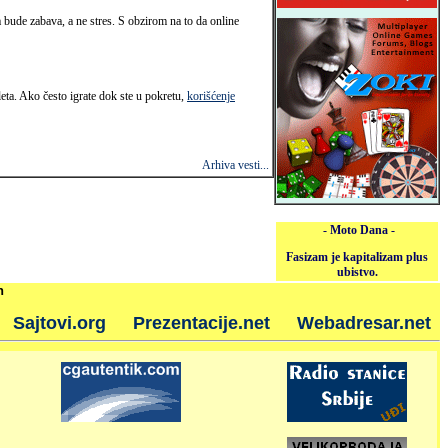
 bude zabava, a ne stres. S obzirom na to da online
eta. Ako često igrate dok ste u pokretu,
korišćenje
Arhiva vesti...
- Moto Dana -
Fasizam je kapitalizam plus
ubistvo.
h
Sajtovi.org
Prezentacije.net
Webadresar.net