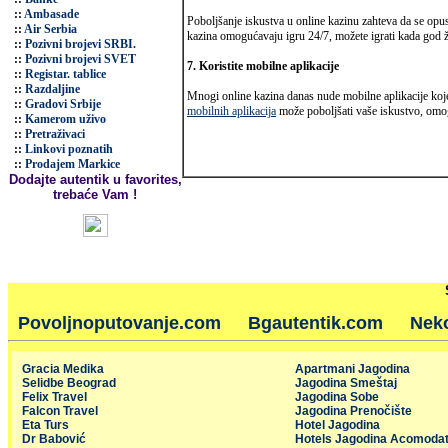
::
Ambasade
Poboljšanje iskustva u online kazinu zahteva da se opus
::
Air Serbia
kazina omogućavaju igru 24/7, možete igrati kada god že
::
Pozivni brojevi SRBI.
::
Pozivni brojevi SVET
7. Koristite mobilne aplikacije
::
Registar. tablice
::
Razdaljine
Mnogi online kazina danas nude mobilne aplikacije koje
::
Gradovi Srbije
mobilnih aplikacija
može poboljšati vaše iskustvo, omog
::
Kamerom uživo
::
Pretraživaci
::
Linkovi poznatih
::
Prodajem Markice
Dodajte autentik u favorites,
trebaće Vam !
Povoljnoputovanje.com
Bgautentik.com
Nek
Gracia Medika
Apartmani Jagodina
Selidbe Beograd
Jagodina Smeštaj
Felix Travel
Jagodina Sobe
Falcon Travel
Jagodina Prenočište
Eta Turs
Hotel Jagodina
Dr Babović
Hotels Jagodina Acomodat