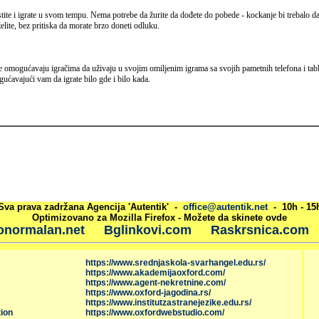
tite i igrate u svom tempu. Nema potrebe da žurite da dođete do pobede - kockanje bi trebalo da
lite, bez pritiska da morate brzo doneti odluku.
 omogućavaju igračima da uživaju u svojim omiljenim igrama sa svojih pametnih telefona i tabl
ućavajući vam da igrate bilo gde i bilo kada.
Sva prava zadržana Agencija 'Autentik' -
office@autentik.net
- 10h - 15
Optimizovano za Mozilla Firefox - Možete da skinete ovde
onormalan.net
Bglinkovi.com
Raskrsnica.com
https://www.srednjaskola-svarhangel.edu.rs/
https://www.akademijaoxford.com/
https://www.agent-nekretnine.com/
https://www.oxford-jagodina.rs/
https://www.institutzastranejezike.edu.rs/
ion
https://www.oxfordwebstudio.com/