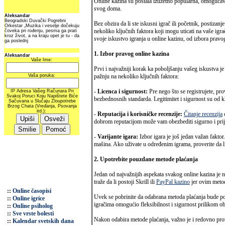
Online kazina su postala izuzetno popularna, omogućav
svog doma.
Bez obzira da li ste iskusni igrač ili početnik, postiz
nekoliko ključnih faktora koji mogu uticati na vaše ig
svoje iskustvo igranja u online kazinu, od izbora pravo
1. Izbor pravog online kazina
Prvi i najvažniji korak ka poboljšanju vašeg iskustva je
pažnju na nekoliko ključnih faktora:
-
Licenca i sigurnost:
Pre nego što se registrujete, pro
bezbednosnih standarda. Legitimitet i sigurnost su od k
-
Reputacija i korisničke recenzije:
Čitanje recenzija
d
dobrom reputacijom može vam obezbediti sigurno i prij
-
Varijante igara:
Izbor igara je još jedan važan faktor
mašina. Ako uživate u određenim igrama, proverite da li
2. Upotrebite pouzdane metode plaćanja
Jedan od najvažnijih aspekata svakog online kazina je na
traže da li postoji Skrill ili
PayPal kazino
jer ovim metod
::
Online časopisi
Uvek se pobrinite da odabrana metoda plaćanja bude pogo
::
Online igrice
igračima omogućio fleksibilnost i sigurnost prilikom oba
::
Online psiholog
::
Sve vrste bolesti
Nakon odabira metode plaćanja, važno je i redovno prove
::
Kalendar svetskih dana